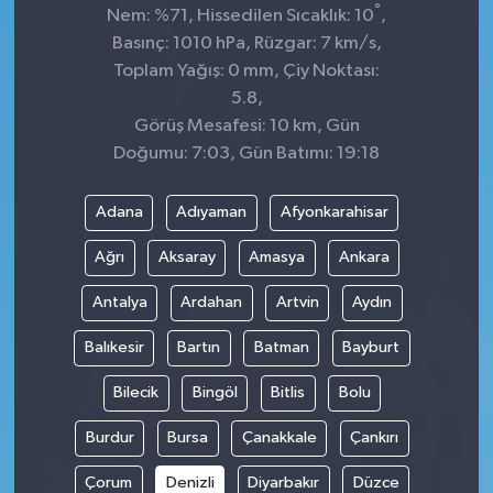
°
Nem: %71, Hissedilen Sıcaklık: 10
,
Basınç: 1010 hPa, Rüzgar: 7 km/s,
Toplam Yağış: 0 mm, Çiy Noktası:
5.8,
Görüş Mesafesi: 10 km, Gün
Doğumu: 7:03, Gün Batımı: 19:18
Adana
Adıyaman
Afyonkarahisar
Ağrı
Aksaray
Amasya
Ankara
Antalya
Ardahan
Artvin
Aydın
Balıkesir
Bartın
Batman
Bayburt
Bilecik
Bingöl
Bitlis
Bolu
Burdur
Bursa
Çanakkale
Çankırı
Çorum
Denizli
Diyarbakır
Düzce