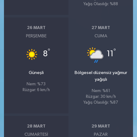
Yağış Olasılığı: %88
26 MART
27 MART
PERŞEMBE
CUMA
°
°
8
11
Güneşli
Bölgesel düzensiz yağmur
yağışlı
Nem: %73
Rüzgar: 6 km/h
Nem: %61
Rüzgar: 30 km/h
Yağış Olasılığı: %87
28 MART
29 MART
CUMARTESI
PAZAR