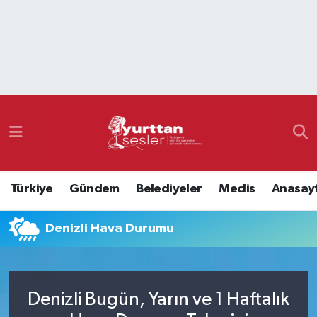
Nöbetçi Eczaneler
Hava Durumu
Namaz Vakitleri
Trafik Durumu
Türkiye
Gündem
Belediyeler
Meclis
Anasay
Süper Lig Puan Durumu ve Fikstür
Denizli Hava Durumu
Tüm Manşetler
Son Dakika Haberleri
Denizli Bugün, Yarın ve 1 Haftalık
Haber Arşivi