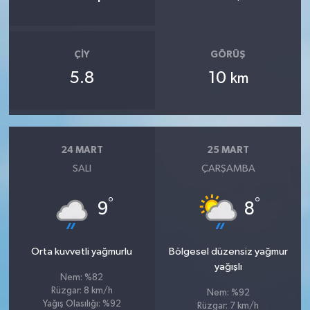
ÇIY
GÖRÜŞ
5.8
10
km
24 MART
25 MART
SALI
ÇARŞAMBA
°
°
9
8
Orta kuvvetli yağmurlu
Bölgesel düzensiz yağmur
yağışlı
Nem: %82
Rüzgar: 8 km/h
Nem: %92
Yağış Olasılığı: %92
Rüzgar: 7 km/h