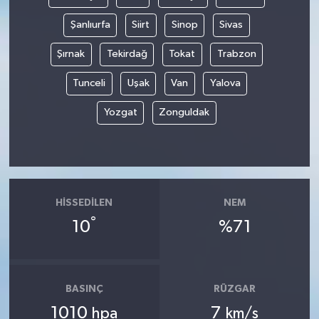
Şanlıurfa
Siirt
Sinop
Sivas
Şırnak
Tekirdağ
Tokat
Trabzon
Tunceli
Uşak
Van
Yalova
Yozgat
Zonguldak
HISSEDILEN
NEM
°
10
%71
BASINÇ
RÜZGAR
1010
7
hpa
km/s