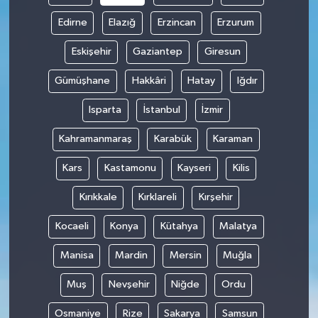
Edirne
Elazığ
Erzincan
Erzurum
Eskişehir
Gaziantep
Giresun
Gümüşhane
Hakkâri
Hatay
Iğdır
Isparta
İstanbul
İzmir
Kahramanmaraş
Karabük
Karaman
Kars
Kastamonu
Kayseri
Kilis
Kırıkkale
Kırklareli
Kırşehir
Kocaeli
Konya
Kütahya
Malatya
Manisa
Mardin
Mersin
Muğla
Muş
Nevşehir
Niğde
Ordu
Osmaniye
Rize
Sakarya
Samsun