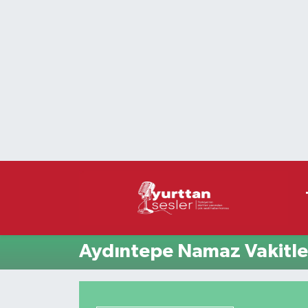
Nöbetçi Eczaneler
Hava Durumu
Namaz Vakitleri
Trafik Durumu
Süper Lig Puan Durumu ve Fikstür
Tüm Manşetler
Aydıntepe Namaz Vakitle
Son Dakika Haberleri
Haber Arşivi