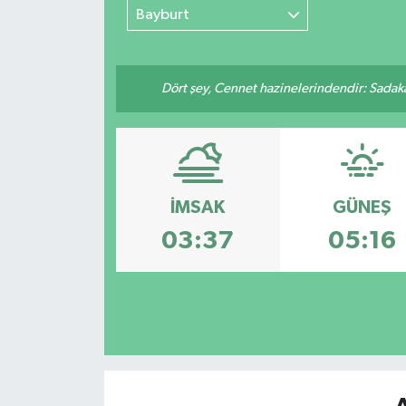
Bayburt
Dört şey, Cennet hazinelerindendir: Sadakay
İMSAK
GÜNEŞ
03:37
05:16