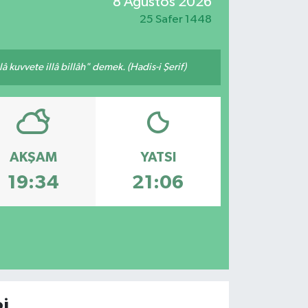
8 Ağustos 2026
25 Safer 1448
 kuvvete illâ billâh" demek. (Hadis-i Şerif)
AKŞAM
YATSI
19:34
21:06