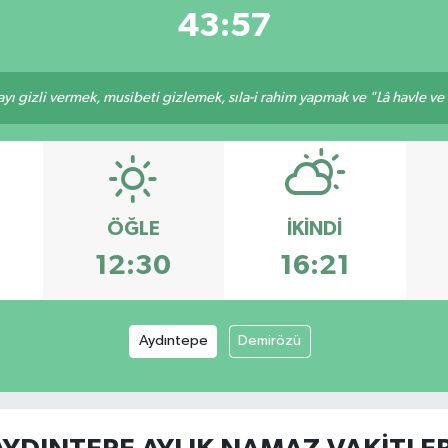
43:57
ı gizli vermek, musibeti gizlemek, sıla-i rahim yapmak ve "Lâ havle ve lâ
ÖĞLE
İKINDI
12:30
16:21
Aydıntepe
Demirözü