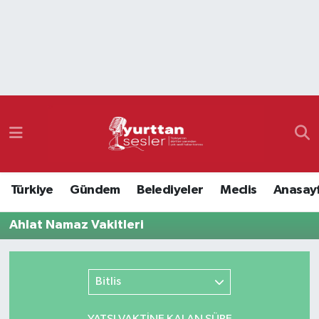
Nöbetçi Eczaneler
Hava Durumu
Namaz Vakitleri
Trafik Durumu
Türkiye
Gündem
Belediyeler
Meclis
Anasay
Süper Lig Puan Durumu ve Fikstür
Ahlat Namaz Vakitleri
Tüm Manşetler
Son Dakika Haberleri
Bitlis
Haber Arşivi