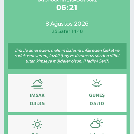
YATSI VAKTİNE KALAN SÜRE
06:21
8 Ağustos 2026
25 Safer 1448
İlmi ile amel eden, malının fazlasını infâk eden (zekât ve
sadakasını veren), fuzûlî (boş ve lüzumsuz) sözden dilini
tutan kimseye müjdeler olsun. (Hadis-i Şerif)
İMSAK
GÜNEŞ
03:35
05:10