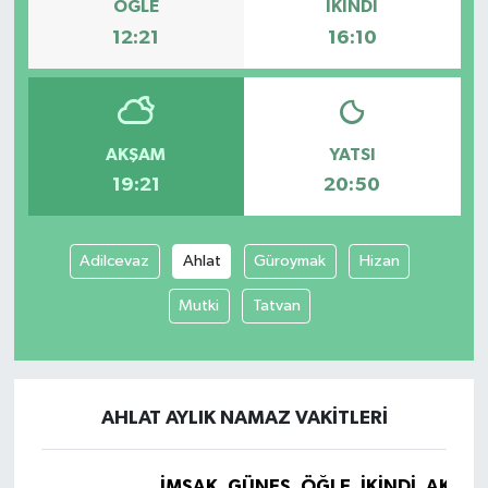
ÖĞLE
İKINDI
12:21
16:10
AKŞAM
YATSI
19:21
20:50
Adilcevaz
Ahlat
Güroymak
Hizan
Mutki
Tatvan
AHLAT AYLIK NAMAZ VAKITLERI
İMSAK
GÜNEŞ
ÖĞLE
İKINDI
AKŞA