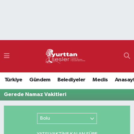
Nöbetçi Eczaneler
Hava Durumu
Namaz Vakitleri
Trafik Durumu
Türkiye
Gündem
Belediyeler
Meclis
Anasay
Süper Lig Puan Durumu ve Fikstür
Gerede Namaz Vakitleri
Tüm Manşetler
Son Dakika Haberleri
Bolu
Haber Arşivi