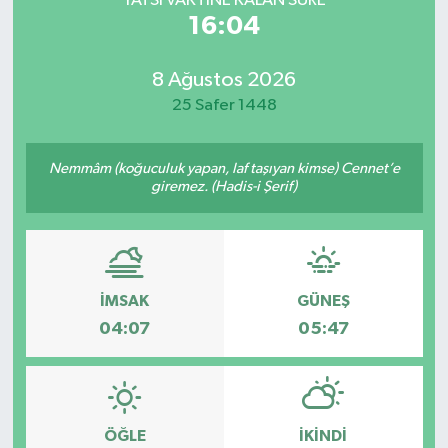
YATSI VAKTİNE KALAN SÜRE
16:04
8 Ağustos 2026
25 Safer 1448
Nemmâm (koğuculuk yapan, laf taşıyan kimse) Cennet’e
giremez. (Hadis-i Şerif)
İMSAK
GÜNEŞ
04:07
05:47
ÖĞLE
İKINDI