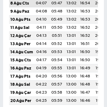
8 Ağu Cts
04:07
05:47
13:02
16:54
20:07
9 Ağu Paz
04:08
05:48
13:02
16:53
20:06
10 Ağu Pts
04:10
05:49
13:02
16:53
20:04
11 Ağu Sal
04:11
05:50
13:02
16:52
20:03
12 Ağu Çar
04:13
05:51
13:01
16:52
20:02
13 Ağu Per
04:14
05:52
13:01
16:51
20:00
14 Ağu Cum
04:16
05:53
13:01
16:50
19:59
15 Ağu Cts
04:17
05:54
13:01
16:50
19:58
16 Ağu Paz
04:19
05:55
13:01
16:49
19:56
17 Ağu Pts
04:20
05:56
13:00
16:48
19:55
18 Ağu Sal
04:22
05:57
13:00
16:48
19:53
19 Ağu Çar
04:23
05:58
13:00
16:47
19:52
20 Ağu Per
04:25
05:59
13:00
16:46
19:51