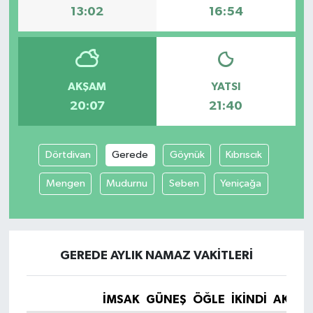
13:02
16:54
AKŞAM
YATSI
20:07
21:40
Dörtdivan
Gerede
Göynük
Kıbrıscık
Mengen
Mudurnu
Seben
Yeniçağa
GEREDE AYLIK NAMAZ VAKITLERI
İMSAK
GÜNEŞ
ÖĞLE
İKINDI
AKŞA