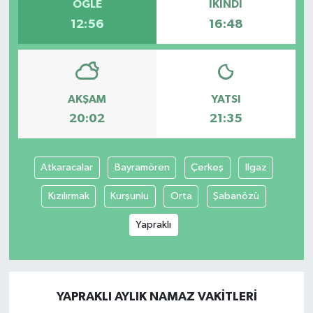
ÖĞLE
İKINDI
12:56
16:48
AKŞAM
YATSI
20:02
21:35
Atkaracalar
Bayramören
Çerkeş
Ilgaz
Kızılırmak
Kurşunlu
Orta
Şabanözü
Yapraklı
YAPRAKLI AYLIK NAMAZ VAKITLERI