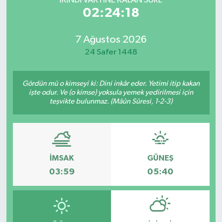
İKINDI VAKTİNE KALAN SÜRE
02:24:18
7 Ağustos 2026
24 Safer 1448
Gördün mü o kimseyi ki: Dini inkâr eder. Yetimi itip kakan
işte odur. Ve (o kimse) yoksula yemek yedirilmesi için
teşvikte bulunmaz. (Mâûn Sûresi, 1-2-3)
İMSAK
GÜNEŞ
03:59
05:40