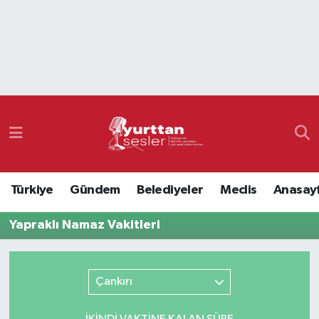
Nöbetçi Eczaneler
Hava Durumu
Namaz Vakitleri
Trafik Durumu
Türkiye
Gündem
Belediyeler
Meclis
Anasay
Süper Lig Puan Durumu ve Fikstür
Yapraklı Namaz Vakitleri
Tüm Manşetler
Son Dakika Haberleri
Çankırı
Haber Arşivi