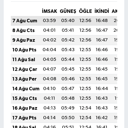
İMSAK
GÜNEŞ
ÖĞLE
İKINDI
AKŞA
7 Ağu Cum
03:59
05:40
12:56
16:48
20:02
8 Ağu Cts
04:01
05:41
12:56
16:47
20:00
9 Ağu Paz
04:02
05:42
12:56
16:47
19:59
10 Ağu Pts
04:04
05:43
12:55
16:46
19:58
11 Ağu Sal
04:05
05:44
12:55
16:46
19:57
12 Ağu Çar
04:07
05:45
12:55
16:45
19:55
13 Ağu Per
04:08
05:46
12:55
16:45
19:54
14 Ağu Cum
04:10
05:47
12:55
16:44
19:53
15 Ağu Cts
04:11
05:48
12:55
16:43
19:51
16 Ağu Paz
04:13
05:49
12:54
16:43
19:50
17 Ağu Pts
04:14
05:50
12:54
16:42
19:48
18 Ağu Sal
04:16
05:51
12:54
16:41
19:47