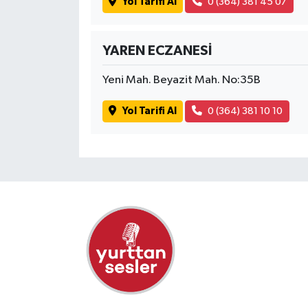
Yol Tarifi Al
0 (364) 381 45 07
YAREN ECZANESİ
Yeni Mah. Beyazit Mah. No:35B
Yol Tarifi Al
0 (364) 381 10 10