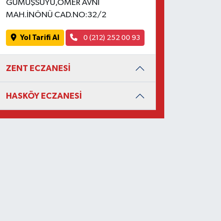
GÜMÜŞSUYU,ÖMER AVNİ
MAH.İNÖNÜ CAD.NO:32/2
Yol Tarifi Al
0 (212) 252 00 93
ZENT ECZANESİ
HASKÖY ECZANESİ