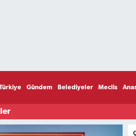
Türkiye
Gündem
Belediyeler
Meclis
Ana
ler