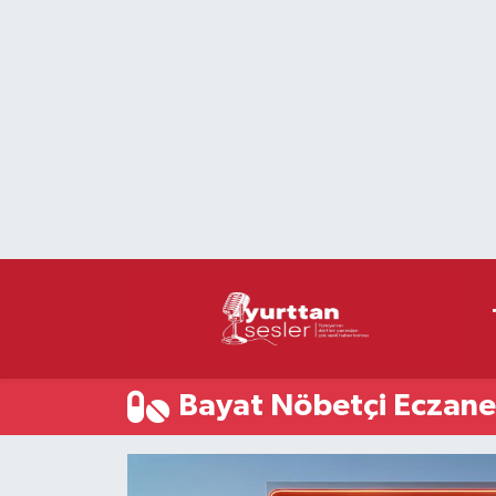
Nöbetçi Eczaneler
Hava Durumu
Namaz Vakitleri
Trafik Durumu
Süper Lig Puan Durumu ve Fikstür
Tüm Manşetler
Bayat Nöbetçi Eczane
Son Dakika Haberleri
Haber Arşivi