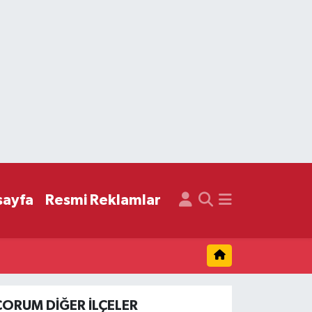
sayfa
Resmi Reklamlar
ÇORUM DIĞER İLÇELER