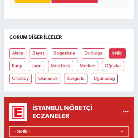
ÇORUM DIĞER İLÇELER
Alaca
Bayat
Boğazkale
Dodurga
İskilip
Kargı
Laçin
Mecitözü
Merkez
Oğuzlar
Ortaköy
Osmancık
Sungurlu
Uğurludağ
İSTANBUL NÖBETÇI
ECZANELER