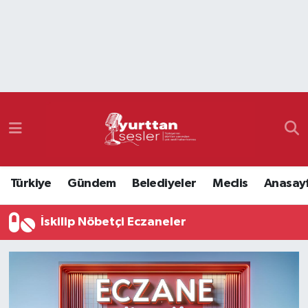
Nöbetçi Eczaneler
Hava Durumu
Namaz Vakitleri
Trafik Durumu
Türkiye
Gündem
Belediyeler
Meclis
Anasay
Süper Lig Puan Durumu ve Fikstür
İskilip Nöbetçi Eczaneler
Tüm Manşetler
Son Dakika Haberleri
Haber Arşivi