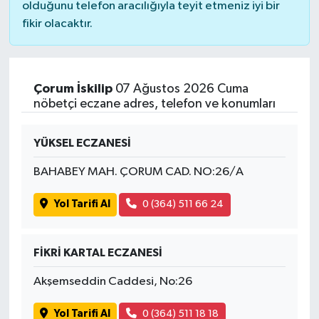
olduğunu telefon aracılığıyla teyit etmeniz iyi bir
fikir olacaktır.
Çorum İskilip
07 Ağustos 2026 Cuma
nöbetçi eczane adres, telefon ve konumları
YÜKSEL ECZANESİ
BAHABEY MAH. ÇORUM CAD. NO:26/A
Yol Tarifi Al
0 (364) 511 66 24
FİKRİ KARTAL ECZANESİ
Akşemseddin Caddesi, No:26
Yol Tarifi Al
0 (364) 511 18 18