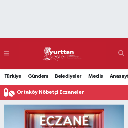
Nöbetçi Eczaneler
Hava Durumu
Namaz Vakitleri
Trafik Durumu
Türkiye
Gündem
Belediyeler
Meclis
Anasay
Süper Lig Puan Durumu ve Fikstür
Ortaköy Nöbetçi Eczaneler
Tüm Manşetler
Son Dakika Haberleri
Haber Arşivi