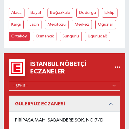
Alaca
Bayat
Boğazkale
Dodurga
İskilip
Kargı
Laçin
Mecitözü
Merkez
Oğuzlar
Ortaköy
Osmancık
Sungurlu
Uğurludağ
İSTANBUL NÖBETÇI
ECZANELER
GÜLERYÜZ ECZANESİ
PİRİPAŞA MAH. ŞABANDERE SOK. NO:7/D