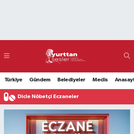
Nöbetçi Eczaneler
Hava Durumu
Namaz Vakitleri
Trafik Durumu
Türkiye
Gündem
Belediyeler
Meclis
Anasay
Süper Lig Puan Durumu ve Fikstür
Dicle Nöbetçi Eczaneler
Tüm Manşetler
Son Dakika Haberleri
Haber Arşivi