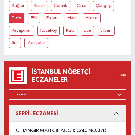
Bağlar
Bismil
Çermik
Çınar
Çüngüş
Dicle
Eğil
Ergani
Hani
Hazro
Kayapınar
Kocaköy
Kulp
Lice
Silvan
Sur
Yenişehir
İSTANBUL NÖBETÇI
ECZANELER
SERPİL ECZANESİ
CİHANGİR MAH.CİHANGİR CAD. NO:37D