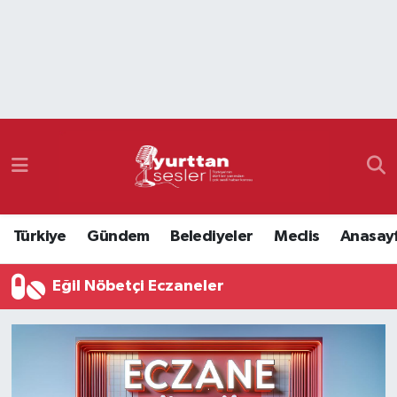
Nöbetçi Eczaneler
Hava Durumu
Namaz Vakitleri
Trafik Durumu
Türkiye
Gündem
Belediyeler
Meclis
Anasay
Süper Lig Puan Durumu ve Fikstür
Eğil Nöbetçi Eczaneler
Tüm Manşetler
Son Dakika Haberleri
Haber Arşivi