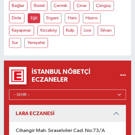
Bağlar
Bismil
Çermik
Çınar
Çüngüş
Dicle
Eğil
Ergani
Hani
Hazro
Kayapınar
Kocaköy
Kulp
Lice
Silvan
Sur
Yenişehir
İSTANBUL NÖBETÇI
ECZANELER
LARA ECZANESİ
Cihangir Mah. Sıraselviler Cad. No:73/A