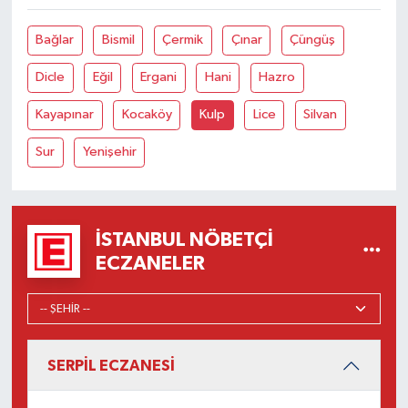
Bağlar
Bismil
Çermik
Çınar
Çüngüş
Dicle
Eğil
Ergani
Hani
Hazro
Kayapınar
Kocaköy
Kulp
Lice
Silvan
Sur
Yenişehir
İSTANBUL NÖBETÇI
ECZANELER
SERPİL ECZANESİ