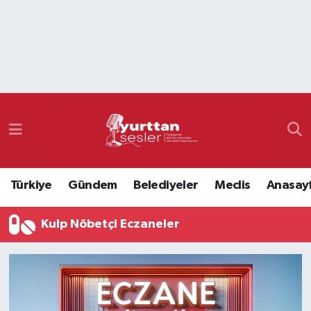
Nöbetçi Eczaneler
Hava Durumu
Namaz Vakitleri
Trafik Durumu
Türkiye
Gündem
Belediyeler
Meclis
Anasay
Süper Lig Puan Durumu ve Fikstür
Kulp Nöbetçi Eczaneler
Tüm Manşetler
Son Dakika Haberleri
Haber Arşivi