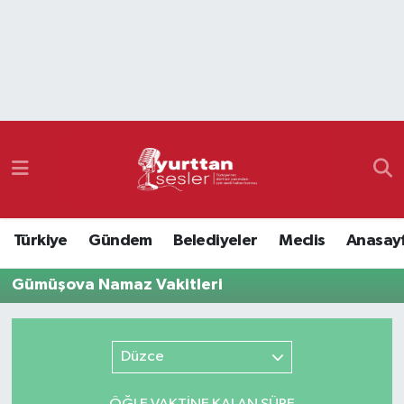
Nöbetçi Eczaneler
Hava Durumu
Namaz Vakitleri
Trafik Durumu
Türkiye
Gündem
Belediyeler
Meclis
Anasay
Süper Lig Puan Durumu ve Fikstür
Gümüşova Namaz Vakitleri
Tüm Manşetler
Son Dakika Haberleri
Düzce
Haber Arşivi