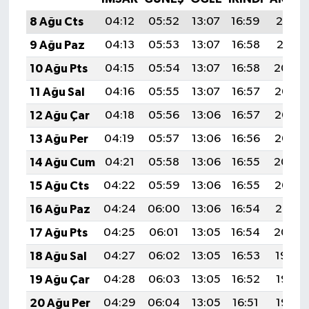
8 Ağu Cts
04:12
05:52
13:07
16:59
20:12
9 Ağu Paz
04:13
05:53
13:07
16:58
20:11
10 Ağu Pts
04:15
05:54
13:07
16:58
20:09
11 Ağu Sal
04:16
05:55
13:07
16:57
20:08
12 Ağu Çar
04:18
05:56
13:06
16:57
20:07
13 Ağu Per
04:19
05:57
13:06
16:56
20:05
14 Ağu Cum
04:21
05:58
13:06
16:55
20:04
15 Ağu Cts
04:22
05:59
13:06
16:55
20:03
16 Ağu Paz
04:24
06:00
13:06
16:54
20:01
17 Ağu Pts
04:25
06:01
13:05
16:54
20:00
18 Ağu Sal
04:27
06:02
13:05
16:53
19:59
19 Ağu Çar
04:28
06:03
13:05
16:52
19:57
20 Ağu Per
04:29
06:04
13:05
16:51
19:56