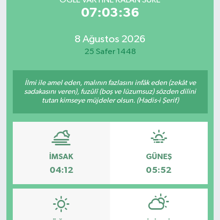
ÖĞLE VAKTİNE KALAN SÜRE
07:03:36
8 Ağustos 2026
25 Safer 1448
İlmi ile amel eden, malının fazlasını infâk eden (zekât ve
sadakasını veren), fuzûlî (boş ve lüzumsuz) sözden dilini
tutan kimseye müjdeler olsun. (Hadis-i Şerif)
İMSAK
GÜNEŞ
04:12
05:52