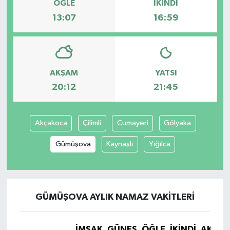
ÖĞLE
İKINDI
13:07
16:59
AKŞAM
YATSI
20:12
21:45
Akçakoca
Çilimli
Cumayeri
Gölyaka
Gümüşova
Kaynaşlı
Yığılca
GÜMÜŞOVA AYLIK NAMAZ VAKITLERI
İMSAK
GÜNEŞ
ÖĞLE
İKINDI
AKŞA