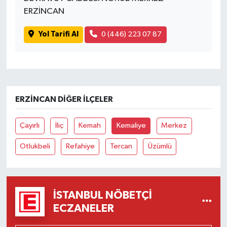
ERZİNCAN
Yol Tarifi Al
0 (446) 223 07 87
ERZINCAN DIĞER İLÇELER
Çayırlı
İliç
Kemah
Kemaliye
Merkez
Otlukbeli
Refahiye
Tercan
Üzümlü
İSTANBUL NÖBETÇI
ECZANELER