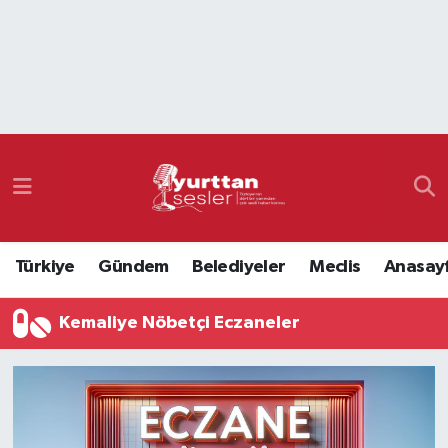
Nöbetçi Eczaneler
Hava Durumu
Namaz Vakitleri
Trafik Durumu
Türkiye
Gündem
Belediyeler
Meclis
Anasay
Süper Lig Puan Durumu ve Fikstür
Kemaliye Nöbetçi Eczaneler
Tüm Manşetler
Son Dakika Haberleri
Haber Arşivi