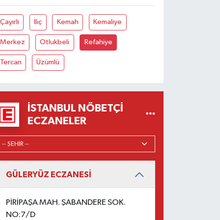
Çayırlı
İliç
Kemah
Kemaliye
Merkez
Otlukbeli
Refahiye
Tercan
Üzümlü
İSTANBUL NÖBETÇI
ECZANELER
GÜLERYÜZ ECZANESİ
PİRİPAŞA MAH. ŞABANDERE SOK.
NO:7/D