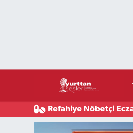
Nöbetçi Eczaneler
Hava Durumu
Namaz Vakitleri
Trafik Durumu
Süper Lig Puan Durumu ve Fikstür
Tüm Manşetler
Refahiye Nöbetçi Ecz
Son Dakika Haberleri
Haber Arşivi