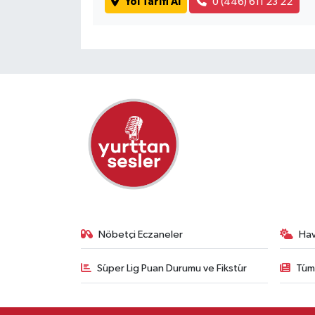
Yol Tarifi Al
0 (446) 611 23 22
Nöbetçi Eczaneler
Ha
Süper Lig Puan Durumu ve Fikstür
Tüm