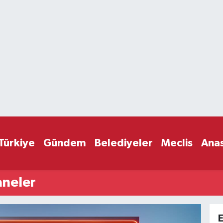
Türkiye
Gündem
Belediyeler
Meclis
Ana
aneler