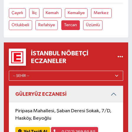
Çayırlı
İliç
Kemah
Kemaliye
Merkez
Otlukbeli
Refahiye
Tercan
Üzümlü
İSTANBUL NÖBETÇI
ECZANELER
GÜLERYÜZ ECZANESİ
Piripaşa Mahallesi, Şaban Deresi Sokak, 7/D,
Hasköy, Beyoğlu
Yol Tarifi Al
0 (212) 369 95 85