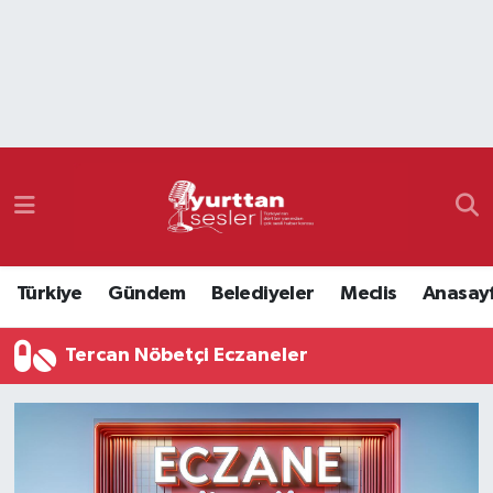
Nöbetçi Eczaneler
Hava Durumu
Namaz Vakitleri
Trafik Durumu
Türkiye
Gündem
Belediyeler
Meclis
Anasay
Süper Lig Puan Durumu ve Fikstür
Tercan Nöbetçi Eczaneler
Tüm Manşetler
Son Dakika Haberleri
Haber Arşivi