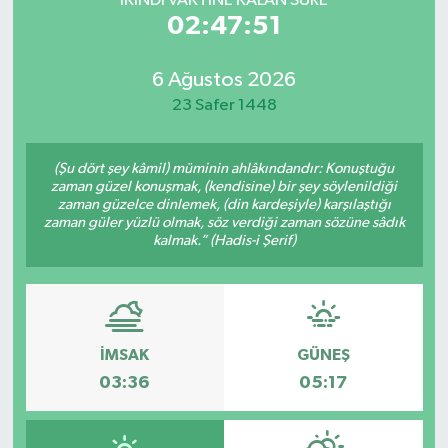
İKINDI VAKTİNE KALAN SÜRE
02:47:51
6 Ağustos 2026
23 Safer 1448
(Şu dört şey kâmil) müminin ahlâkındandır: Konuştuğu
zaman güzel konuşmak, (kendisine) bir şey söylenildiği
zaman güzelce dinlemek, (din kardeşiyle) karşılaştığı
zaman güler yüzlü olmak, söz verdiği zaman sözüne sâdık
kalmak.” (Hadis-i Şerif)
İMSAK
GÜNEŞ
03:36
05:17