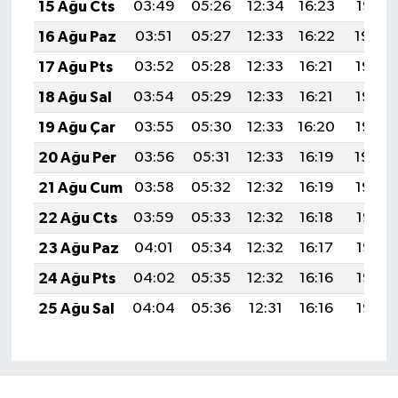
15 Ağu Cts
03:49
05:26
12:34
16:23
19:31
16 Ağu Paz
03:51
05:27
12:33
16:22
19:29
17 Ağu Pts
03:52
05:28
12:33
16:21
19:28
18 Ağu Sal
03:54
05:29
12:33
16:21
19:27
19 Ağu Çar
03:55
05:30
12:33
16:20
19:25
20 Ağu Per
03:56
05:31
12:33
16:19
19:24
21 Ağu Cum
03:58
05:32
12:32
16:19
19:22
22 Ağu Cts
03:59
05:33
12:32
16:18
19:21
23 Ağu Paz
04:01
05:34
12:32
16:17
19:19
24 Ağu Pts
04:02
05:35
12:32
16:16
19:18
25 Ağu Sal
04:04
05:36
12:31
16:16
19:16