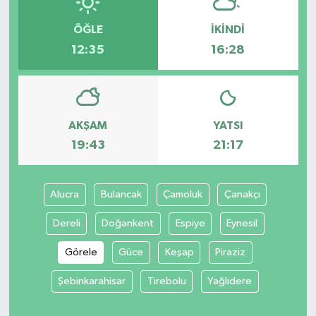
ÖĞLE
İKINDI
12:35
16:28
AKŞAM
YATSI
19:43
21:17
Alucra
Bulancak
Çamoluk
Çanakçı
Dereli
Doğankent
Espiye
Eynesil
Görele
Güce
Keşap
Piraziz
Şebinkarahisar
Tirebolu
Yağlıdere