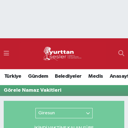
Nöbetçi Eczaneler
Hava Durumu
Namaz Vakitleri
Trafik Durumu
Türkiye
Gündem
Belediyeler
Meclis
Anasay
Süper Lig Puan Durumu ve Fikstür
Görele Namaz Vakitleri
Tüm Manşetler
Son Dakika Haberleri
Giresun
Haber Arşivi