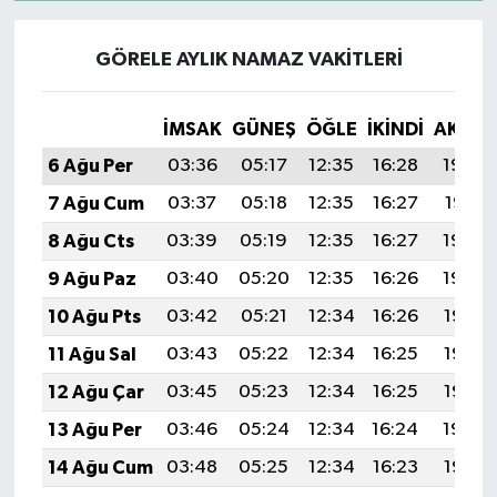
GÖRELE AYLIK NAMAZ VAKITLERI
İMSAK
GÜNEŞ
ÖĞLE
İKINDI
AKŞA
6 Ağu Per
03:36
05:17
12:35
16:28
19:43
7 Ağu Cum
03:37
05:18
12:35
16:27
19:41
8 Ağu Cts
03:39
05:19
12:35
16:27
19:40
9 Ağu Paz
03:40
05:20
12:35
16:26
19:39
10 Ağu Pts
03:42
05:21
12:34
16:26
19:38
11 Ağu Sal
03:43
05:22
12:34
16:25
19:36
12 Ağu Çar
03:45
05:23
12:34
16:25
19:35
13 Ağu Per
03:46
05:24
12:34
16:24
19:34
14 Ağu Cum
03:48
05:25
12:34
16:23
19:32