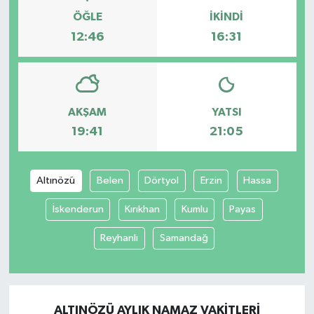
ÖĞLE
İKINDI
12:46
16:31
AKŞAM
YATSI
19:41
21:05
Altınözü
Belen
Dörtyol
Erzin
Hassa
İskenderun
Kırıkhan
Kumlu
Payas
Reyhanlı
Samandağ
ALTINÖZÜ AYLIK NAMAZ VAKITLERI