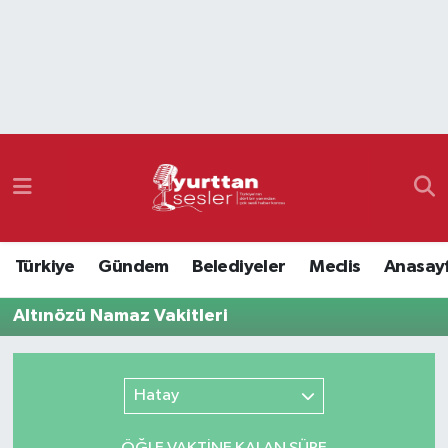
Nöbetçi Eczaneler
Hava Durumu
Namaz Vakitleri
Trafik Durumu
Türkiye
Gündem
Belediyeler
Meclis
Anasay
Süper Lig Puan Durumu ve Fikstür
Altınözü Namaz Vakitleri
Tüm Manşetler
Son Dakika Haberleri
Hatay
Haber Arşivi