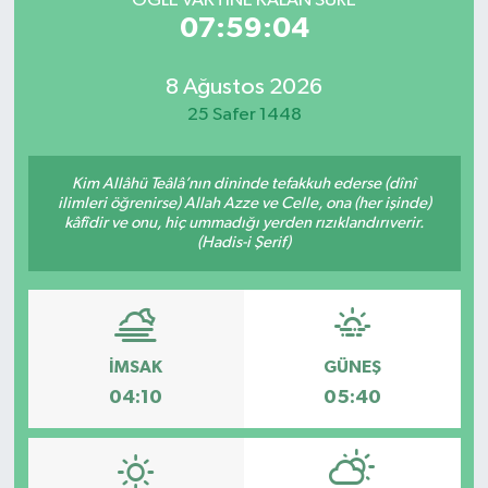
ÖĞLE VAKTİNE KALAN SÜRE
07:59:04
8 Ağustos 2026
25 Safer 1448
Kim Allâhü Teâlâ’nın dininde tefakkuh ederse (dînî
ilimleri öğrenirse) Allah Azze ve Celle, ona (her işinde)
kâfîdir ve onu, hiç ummadığı yerden rızıklandırıverir.
(Hadis-i Şerif)
İMSAK
GÜNEŞ
04:10
05:40