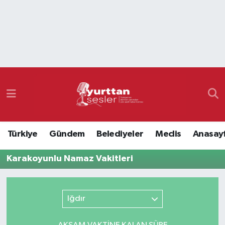
Nöbetçi Eczaneler
Hava Durumu
Namaz Vakitleri
Trafik Durumu
Türkiye
Gündem
Belediyeler
Meclis
Anasay
Süper Lig Puan Durumu ve Fikstür
Karakoyunlu Namaz Vakitleri
Tüm Manşetler
Son Dakika Haberleri
Iğdır
Haber Arşivi