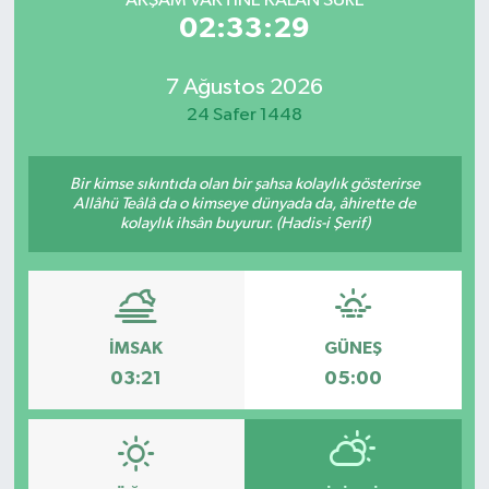
AKŞAM VAKTİNE KALAN SÜRE
02:33:29
7 Ağustos 2026
24 Safer 1448
Bir kimse sıkıntıda olan bir şahsa kolaylık gösterirse
Allâhü Teâlâ da o kimseye dünyada da, âhirette de
kolaylık ihsân buyurur. (Hadis-i Şerif)
İMSAK
GÜNEŞ
03:21
05:00