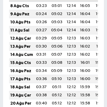
8 Ağu Cts
03:23
05:01
12:14
16:05
19:17
9 Ağu Paz
03:24
05:02
12:14
16:04
19:16
10 Ağu Pts
03:26
05:03
12:14
16:04
19:15
11 Ağu Sal
03:27
05:04
12:14
16:03
19:13
12 Ağu Çar
03:29
05:05
12:13
16:03
19:12
13 Ağu Per
03:30
05:06
12:13
16:02
19:11
14 Ağu Cum
03:31
05:07
12:13
16:02
19:10
15 Ağu Cts
03:33
05:08
12:13
16:01
19:08
16 Ağu Paz
03:34
05:09
12:13
16:00
19:07
17 Ağu Pts
03:36
05:10
12:13
16:00
19:05
18 Ağu Sal
03:37
05:11
12:12
15:59
19:04
19 Ağu Çar
03:38
05:12
12:12
15:58
19:03
20 Ağu Per
03:40
05:12
12:12
15:58
19:01