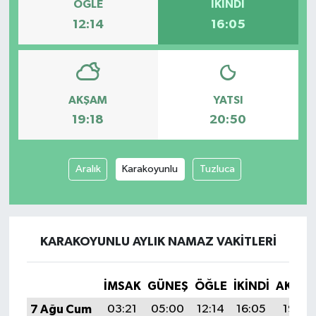
ÖĞLE
İKINDI
12:14
16:05
AKŞAM
YATSI
19:18
20:50
Aralık
Karakoyunlu
Tuzluca
KARAKOYUNLU AYLIK NAMAZ VAKITLERI
İMSAK
GÜNEŞ
ÖĞLE
İKINDI
AKŞA
7 Ağu Cum
03:21
05:00
12:14
16:05
19:18