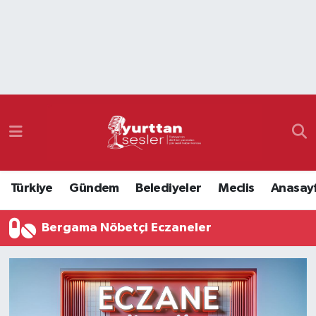
Nöbetçi Eczaneler
Hava Durumu
Namaz Vakitleri
Trafik Durumu
Türkiye
Gündem
Belediyeler
Meclis
Anasay
Süper Lig Puan Durumu ve Fikstür
Bergama Nöbetçi Eczaneler
Tüm Manşetler
Son Dakika Haberleri
Haber Arşivi