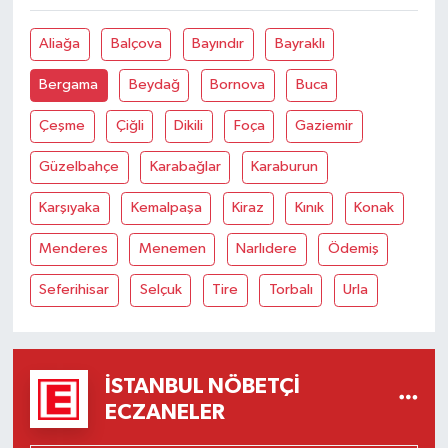
Aliağa
Balçova
Bayındır
Bayraklı
Bergama
Beydağ
Bornova
Buca
Çeşme
Çiğli
Dikili
Foça
Gaziemir
Güzelbahçe
Karabağlar
Karaburun
Karşıyaka
Kemalpaşa
Kiraz
Kınık
Konak
Menderes
Menemen
Narlıdere
Ödemiş
Seferihisar
Selçuk
Tire
Torbalı
Urla
İSTANBUL NÖBETÇI
ECZANELER