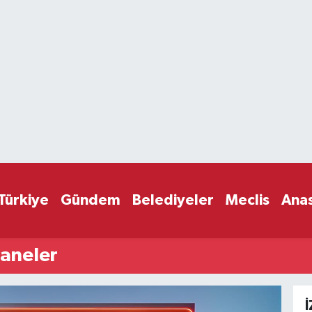
Türkiye
Gündem
Belediyeler
Meclis
Ana
zaneler
İ