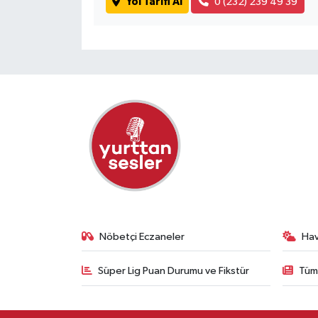
Yol Tarifi Al
0 (232) 239 49 39
Nöbetçi Eczaneler
Ha
Süper Lig Puan Durumu ve Fikstür
Tüm