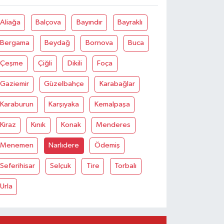
Aliağa
Balçova
Bayındır
Bayraklı
Bergama
Beydağ
Bornova
Buca
Çeşme
Çiğli
Dikili
Foça
Gaziemir
Güzelbahçe
Karabağlar
Karaburun
Karşıyaka
Kemalpaşa
Kiraz
Kınık
Konak
Menderes
Menemen
Narlıdere
Ödemiş
Seferihisar
Selçuk
Tire
Torbalı
Urla