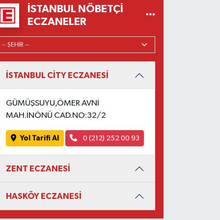
İSTANBUL NÖBETÇI
ECZANELER
İSTANBUL CİTY ECZANESİ
GÜMÜŞSUYU,ÖMER AVNİ
MAH.İNÖNÜ CAD.NO:32/2
Yol Tarifi Al
0 (212) 252 00 93
ZENT ECZANESİ
HASKÖY ECZANESİ