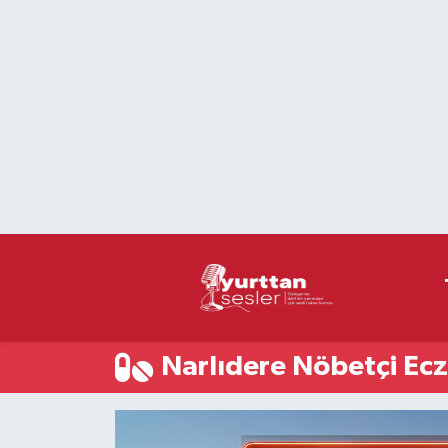
Nöbetçi Eczaneler
Hava Durumu
Namaz Vakitleri
Trafik Durumu
Süper Lig Puan Durumu ve Fikstür
Tüm Manşetler
Narlıdere Nöbetçi Ec
Son Dakika Haberleri
Haber Arşivi