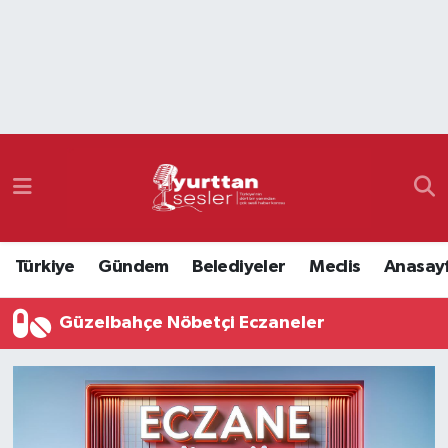
Nöbetçi Eczaneler
Hava Durumu
Namaz Vakitleri
Trafik Durumu
Türkiye
Gündem
Belediyeler
Meclis
Anasay
Süper Lig Puan Durumu ve Fikstür
Güzelbahçe Nöbetçi Eczaneler
Tüm Manşetler
Son Dakika Haberleri
Haber Arşivi