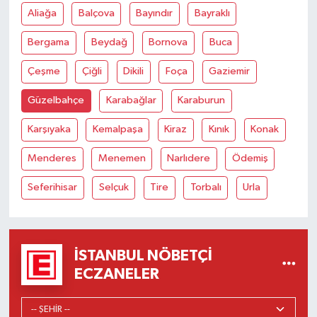
Aliağa
Balçova
Bayındır
Bayraklı
Bergama
Beydağ
Bornova
Buca
Çeşme
Çiğli
Dikili
Foça
Gaziemir
Güzelbahçe
Karabağlar
Karaburun
Karşıyaka
Kemalpaşa
Kiraz
Kınık
Konak
Menderes
Menemen
Narlıdere
Ödemiş
Seferihisar
Selçuk
Tire
Torbalı
Urla
İSTANBUL NÖBETÇI
ECZANELER