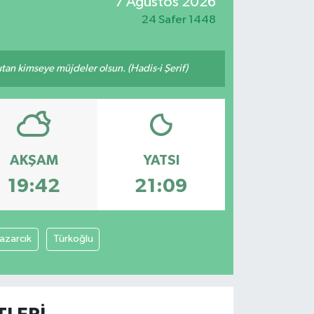
7 Ağustos 2026
24 Safer 1448
tutan kimseye müjdeler olsun. (Hadis-i Şerif)
AKŞAM
YATSI
19:42
21:09
azarcık
Türkoğlu