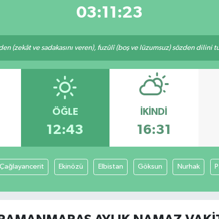
03:11:23
eden (zekât ve sadakasını veren), fuzûlî (boş ve lüzumsuz) sözden dilini 
ÖĞLE
İKINDI
12:43
16:31
Çağlayancerit
Ekinözü
Elbistan
Göksun
Nurhak
P