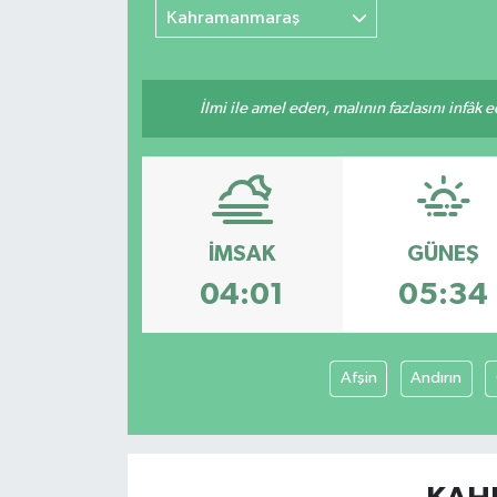
Kahramanmaraş
İlmi ile amel eden, malının fazlasını infâk 
İMSAK
GÜNEŞ
04:01
05:34
Afşin
Andırın