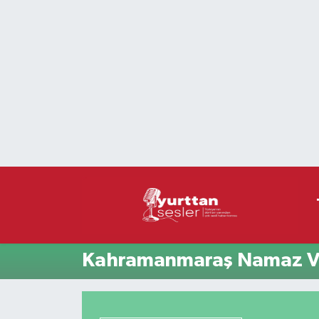
Nöbetçi Eczaneler
Hava Durumu
Namaz Vakitleri
Trafik Durumu
Süper Lig Puan Durumu ve Fikstür
Tüm Manşetler
Kahramanmaraş Namaz Va
Son Dakika Haberleri
Haber Arşivi