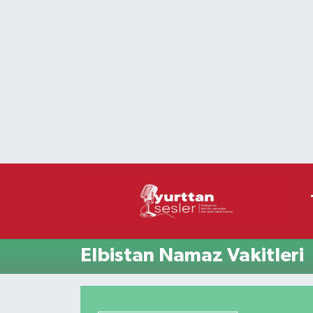
Nöbetçi Eczaneler
Hava Durumu
Namaz Vakitleri
Trafik Durumu
Süper Lig Puan Durumu ve Fikstür
Tüm Manşetler
Elbistan Namaz Vakitleri
Son Dakika Haberleri
Haber Arşivi