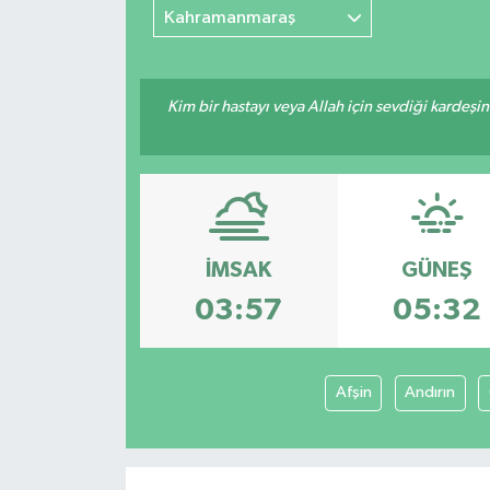
Kahramanmaraş
Kim bir hastayı veya Allah için sevdiği kardeşi
İMSAK
GÜNEŞ
03:57
05:32
Afşin
Andırın