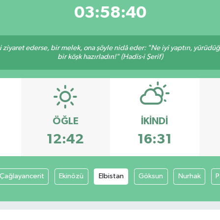
03:58:40
ni ziyaret ederse, bir melek, ona şöyle nidâ eder: "Ne iyi yaptın, yürüdü
bir köşk hazırladın!" (Hadis-i Şerif)
ÖĞLE
İKINDI
12:42
16:31
Çağlayancerit
Ekinözü
Elbistan
Göksun
Nurhak
P