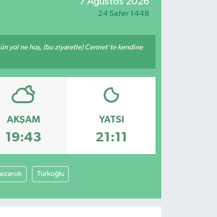
7 Ağustos 2026
24 Safer 1448
ğün yol ne hoş, (bu ziyaretle) Cennet’te kendine
AKŞAM
YATSI
19:43
21:11
azarcık
Türkoğlu