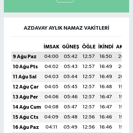
AZDAVAY AYLIK NAMAZ VAKITLERI
İMSAK
GÜNEŞ
ÖĞLE
İKINDI
AKŞA
9 Ağu Paz
04:00
05:42
12:57
16:50
20:03
10 Ağu Pts
04:02
05:43
12:57
16:49
20:02
11 Ağu Sal
04:03
05:44
12:57
16:49
20:00
12 Ağu Çar
04:05
05:45
12:57
16:48
19:59
13 Ağu Per
04:06
05:46
12:57
16:47
19:58
14 Ağu Cum
04:08
05:47
12:57
16:47
19:56
15 Ağu Cts
04:09
05:48
12:56
16:46
19:55
16 Ağu Paz
04:11
05:49
12:56
16:46
19:53