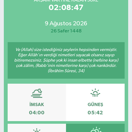
AKŞAM VAKTİNE KALAN SÜRE
02:08:47
9 Ağustos 2026
26 Safer 1448
Ve (Allah) size istediğiniz şeylerin hepsinden vermiştir.
Eğer Allâh’ın verdiği nimetleri sayacak olsanız sayıp
bitiremezsiniz. Şüphe yok ki insan elbette (nefsine karşı)
çok zâlim, (Rabb’inin nimetlerine karşı) çok nankördür.
(İbrâhîm Sûresi, 34)
İMSAK
GÜNEŞ
04:00
05:42