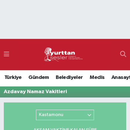
Nöbetçi Eczaneler
Hava Durumu
Namaz Vakitleri
Trafik Durumu
Türkiye
Gündem
Belediyeler
Meclis
Anasay
Süper Lig Puan Durumu ve Fikstür
Azdavay Namaz Vakitleri
Tüm Manşetler
Son Dakika Haberleri
Kastamonu
Haber Arşivi