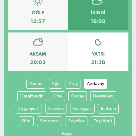
ÖĞLE
İKINDI
12:57
16:50
AKŞAM
YATSI
20:03
21:38
Abana
Ağlı
Araç
Azdavay
Çatalzeytin
Cide
Daday
Devrekani
Doğanyurt
Hanönü
İhsangazi
İnebolu
Küre
Şenpazar
Seydiler
Taşköprü
Tosya