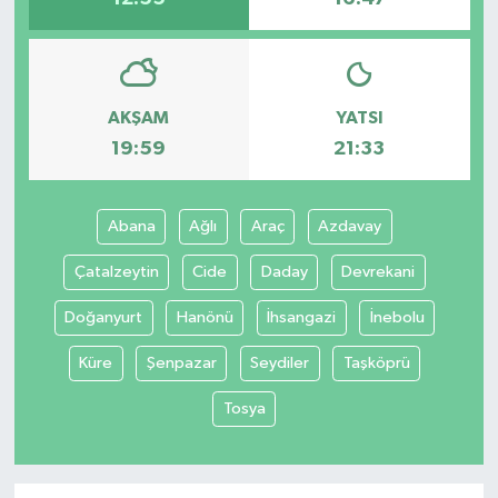
AKŞAM
YATSI
19:59
21:33
Abana
Ağlı
Araç
Azdavay
Çatalzeytin
Cide
Daday
Devrekani
Doğanyurt
Hanönü
İhsangazi
İnebolu
Küre
Şenpazar
Seydiler
Taşköprü
Tosya