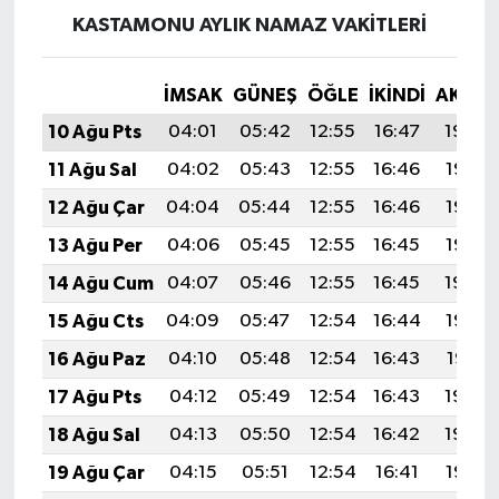
KASTAMONU AYLIK NAMAZ VAKITLERI
İMSAK
GÜNEŞ
ÖĞLE
İKINDI
AKŞA
10 Ağu Pts
04:01
05:42
12:55
16:47
19:59
11 Ağu Sal
04:02
05:43
12:55
16:46
19:58
12 Ağu Çar
04:04
05:44
12:55
16:46
19:57
13 Ağu Per
04:06
05:45
12:55
16:45
19:55
14 Ağu Cum
04:07
05:46
12:55
16:45
19:54
15 Ağu Cts
04:09
05:47
12:54
16:44
19:52
16 Ağu Paz
04:10
05:48
12:54
16:43
19:51
17 Ağu Pts
04:12
05:49
12:54
16:43
19:50
18 Ağu Sal
04:13
05:50
12:54
16:42
19:48
19 Ağu Çar
04:15
05:51
12:54
16:41
19:47