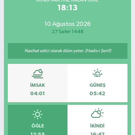
İKINDI VAKTİNE KALAN SÜRE
18:13
10 Ağustos 2026
27 Safer 1448
Nasihat edici olarak ölüm yeter. (Hadis-i Şerif)
İMSAK
GÜNEŞ
04:01
05:42
ÖĞLE
İKINDI
12:55
16:47