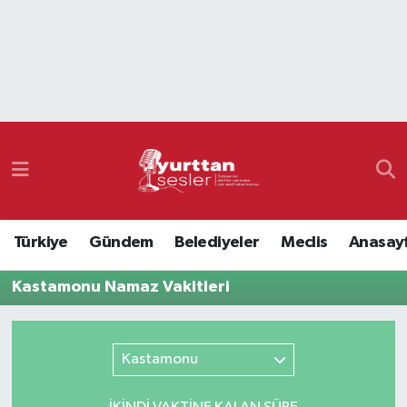
Nöbetçi Eczaneler
Hava Durumu
Namaz Vakitleri
Trafik Durumu
Türkiye
Gündem
Belediyeler
Meclis
Anasay
Süper Lig Puan Durumu ve Fikstür
Kastamonu Namaz Vakitleri
Tüm Manşetler
Son Dakika Haberleri
Kastamonu
Haber Arşivi