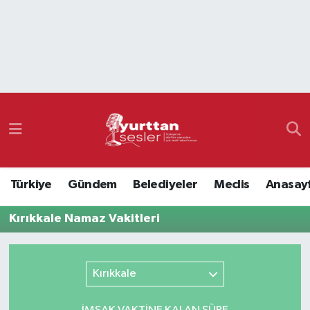
Nöbetçi Eczaneler
Hava Durumu
Namaz Vakitleri
Trafik Durumu
Türkiye
Gündem
Belediyeler
Meclis
Anasay
Süper Lig Puan Durumu ve Fikstür
Kırıkkale Namaz Vakitleri
Tüm Manşetler
Son Dakika Haberleri
Kırıkkale
Haber Arşivi