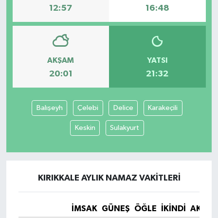
12:57
16:48
AKŞAM
YATSI
20:01
21:32
Balışeyh
Çelebi
Delice
Karakeçili
Keskin
Sulakyurt
KIRIKKALE AYLIK NAMAZ VAKITLERI
İMSAK
GÜNEŞ
ÖĞLE
İKINDI
AKŞA