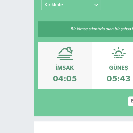
Kırıkkale
Bir kimse sıkıntıda olan bir şahsa
İMSAK
GÜNEŞ
04:05
05:43
B