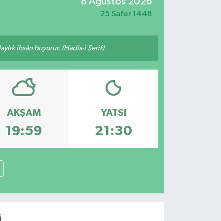
8 Ağustos 2026
25 Safer 1448
ylık ihsân buyurur. (Hadis-i Şerif)
AKŞAM
YATSI
19:59
21:30