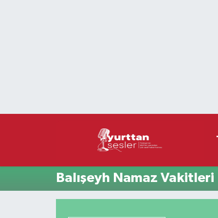
Nöbetçi Eczaneler
Hava Durumu
Namaz Vakitleri
Trafik Durumu
Süper Lig Puan Durumu ve Fikstür
Tüm Manşetler
Balışeyh Namaz Vakitleri
Son Dakika Haberleri
Haber Arşivi