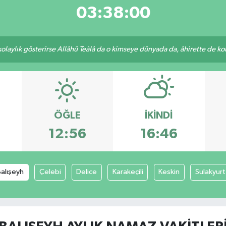
03:38:00
 kolaylık gösterirse Allâhü Teâlâ da o kimseye dünyada da, âhirette de kola
ÖĞLE
İKINDI
12:56
16:46
alışeyh
Çelebi
Delice
Karakeçili
Keskin
Sulakyurt