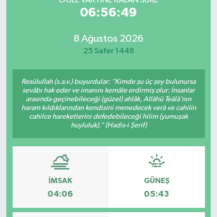
ÖĞLE VAKTİNE KALAN SÜRE
06:56:49
8 Ağustos 2026
25 Safer 1448
Resûlullah (s.a.v.) buyurdular: “Kimde şu üç şey bulunursa
sevâbı hak eder ve imanını kemâle erdirmiş olur: İnsanlar
arasında geçinebileceği (güzel) ahlâk, Allâhü Teâlâ’nın
haram kıldıklarından kendisini menedecek verâ ve cahilin
cahilce hareketlerini defedebileceği hilim (yumuşak
huyluluk).” (Hadis-i Şerif)
İMSAK
GÜNEŞ
04:06
05:43