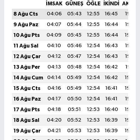
İMSAK
GÜNEŞ
ÖĞLE
İKINDI
AKŞA
8 Ağu Cts
04:06
05:43
12:55
16:45
19:57
9 Ağu Paz
04:07
05:44
12:55
16:44
19:56
10 Ağu Pts
04:09
05:45
12:55
16:44
19:54
11 Ağu Sal
04:10
05:46
12:54
16:43
19:53
12 Ağu Çar
04:12
05:47
12:54
16:43
19:52
13 Ağu Per
04:13
05:48
12:54
16:42
19:51
14 Ağu Cum
04:14
05:49
12:54
16:42
19:49
15 Ağu Cts
04:16
05:49
12:54
16:41
19:48
16 Ağu Paz
04:17
05:50
12:54
16:41
19:47
17 Ağu Pts
04:18
05:51
12:53
16:40
19:45
18 Ağu Sal
04:20
05:52
12:53
16:39
19:44
19 Ağu Çar
04:21
05:53
12:53
16:39
19:43