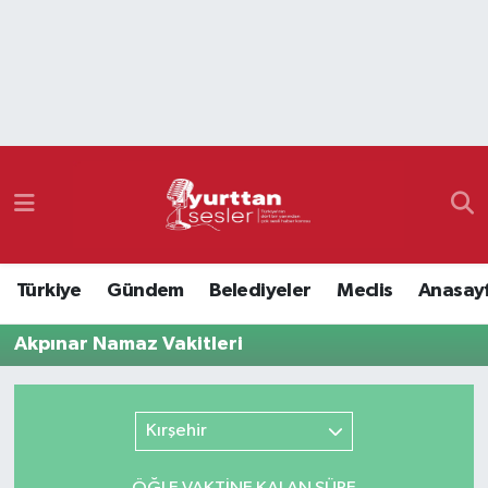
Nöbetçi Eczaneler
Hava Durumu
Namaz Vakitleri
Trafik Durumu
Türkiye
Gündem
Belediyeler
Meclis
Anasay
Süper Lig Puan Durumu ve Fikstür
Akpınar Namaz Vakitleri
Tüm Manşetler
Son Dakika Haberleri
Kırşehir
Haber Arşivi