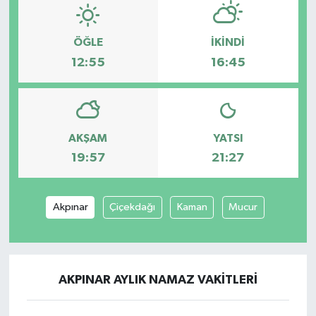
ÖĞLE
İKINDI
12:55
16:45
AKŞAM
YATSI
19:57
21:27
Akpınar
Çiçekdağı
Kaman
Mucur
AKPINAR AYLIK NAMAZ VAKITLERI