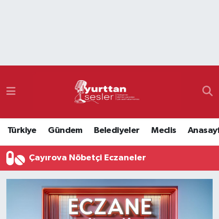
Nöbetçi Eczaneler
Hava Durumu
Namaz Vakitleri
Trafik Durumu
Türkiye
Gündem
Belediyeler
Meclis
Anasay
Süper Lig Puan Durumu ve Fikstür
Çayırova Nöbetçi Eczaneler
Tüm Manşetler
Son Dakika Haberleri
Haber Arşivi