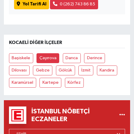
Yol Tarifi Al
0 (262) 743 86 85
KOCAELI DIĞER İLÇELER
Başiskele
Çayırova
Darıca
Derince
Dilovası
Gebze
Gölcük
İzmit
Kandıra
Karamürsel
Kartepe
Körfez
İSTANBUL NÖBETÇI
ECZANELER