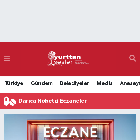
Nöbetçi Eczaneler
Hava Durumu
Namaz Vakitleri
Trafik Durumu
Türkiye
Gündem
Belediyeler
Meclis
Anasay
Süper Lig Puan Durumu ve Fikstür
Darıca Nöbetçi Eczaneler
Tüm Manşetler
Son Dakika Haberleri
Haber Arşivi