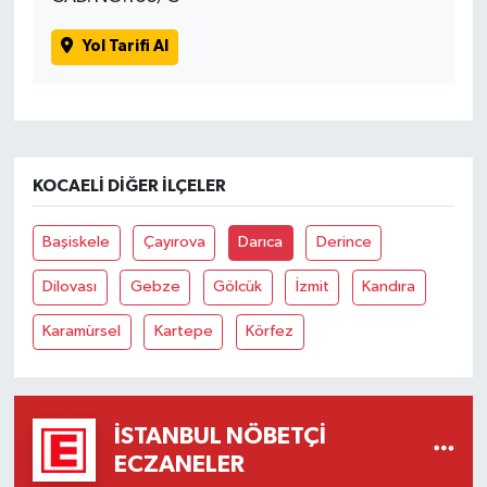
Yol Tarifi Al
KOCAELI DIĞER İLÇELER
Başiskele
Çayırova
Darıca
Derince
Dilovası
Gebze
Gölcük
İzmit
Kandıra
Karamürsel
Kartepe
Körfez
İSTANBUL NÖBETÇI
ECZANELER