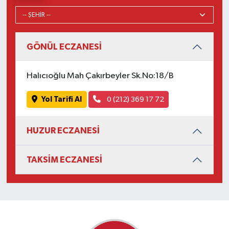
GÖNÜL ECZANESİ
Halıcıoğlu Mah Çakırbeyler Sk.No:18/B
Yol Tarifi Al
0 (212) 369 17 72
HUZUR ECZANESİ
TAKSİM ECZANESİ