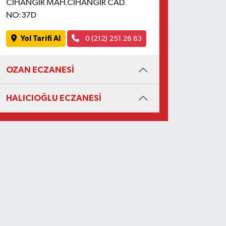
CİHANGİR MAH.CİHANGİR CAD.
NO:37D
Yol Tarifi Al
0 (212) 251 26 83
OZAN ECZANESİ
HALICIOĞLU ECZANESİ