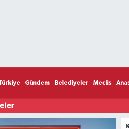
Türkiye
Gündem
Belediyeler
Meclis
Ana
eler