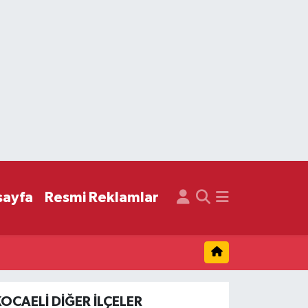
sayfa
Resmi Reklamlar
KOCAELI DIĞER İLÇELER