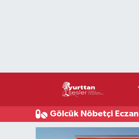
Nöbetçi Eczaneler
Hava Durumu
Namaz Vakitleri
Trafik Durumu
Süper Lig Puan Durumu ve Fikstür
Tüm Manşetler
Gölcük Nöbetçi Eczan
Son Dakika Haberleri
Haber Arşivi