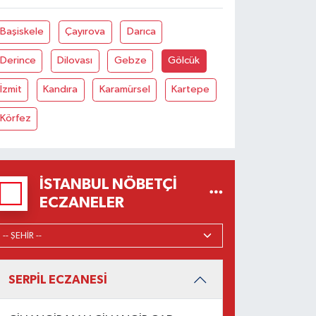
Başiskele
Çayırova
Darıca
Derince
Dilovası
Gebze
Gölcük
İzmit
Kandıra
Karamürsel
Kartepe
Körfez
İSTANBUL NÖBETÇI
ECZANELER
SERPİL ECZANESİ