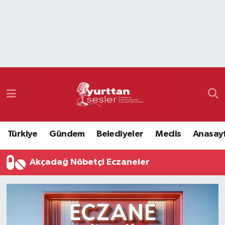
Nöbetçi Eczaneler
Hava Durumu
Namaz Vakitleri
Trafik Durumu
Türkiye
Gündem
Belediyeler
Meclis
Anasay
Süper Lig Puan Durumu ve Fikstür
Akçadağ Nöbetçi Eczaneler
Tüm Manşetler
Son Dakika Haberleri
Haber Arşivi