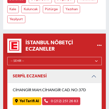
Kale
Kuluncak
Pütürge
Yazıhan
Yeşilyurt
İSTANBUL NÖBETÇI
ECZANELER
SERPİL ECZANESİ
CİHANGİR MAH.CİHANGİR CAD. NO:37D
Yol Tarifi Al
0 (212) 251 26 83