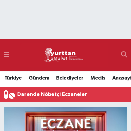
Nöbetçi Eczaneler
Hava Durumu
Namaz Vakitleri
Trafik Durumu
Türkiye
Gündem
Belediyeler
Meclis
Anasay
Süper Lig Puan Durumu ve Fikstür
Darende Nöbetçi Eczaneler
Tüm Manşetler
Son Dakika Haberleri
Haber Arşivi