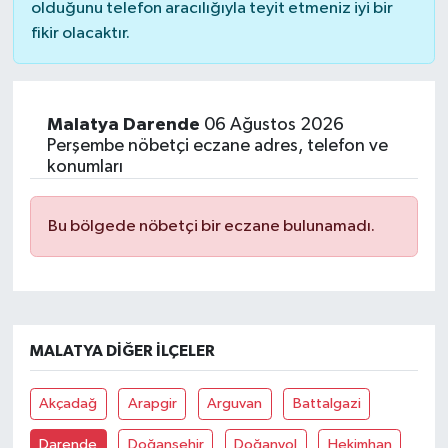
olduğunu telefon aracılığıyla teyit etmeniz iyi bir
fikir olacaktır.
Malatya Darende
06 Ağustos 2026
Perşembe nöbetçi eczane adres, telefon ve
konumları
Bu bölgede nöbetçi bir eczane bulunamadı.
MALATYA DIĞER İLÇELER
Akçadağ
Arapgir
Arguvan
Battalgazi
Darende
Doğanşehir
Doğanyol
Hekimhan