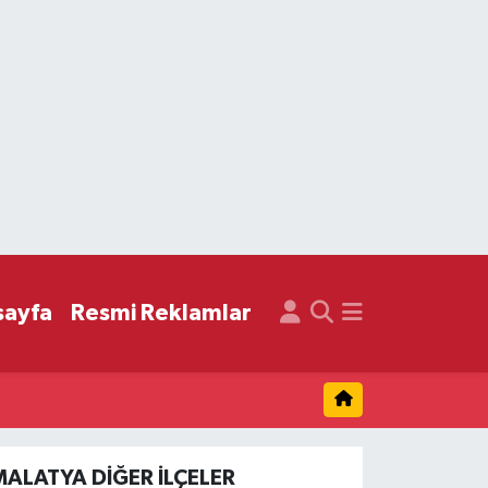
sayfa
Resmi Reklamlar
MALATYA DIĞER İLÇELER