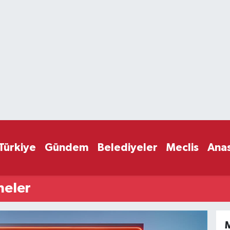
Türkiye
Gündem
Belediyeler
Meclis
Ana
neler