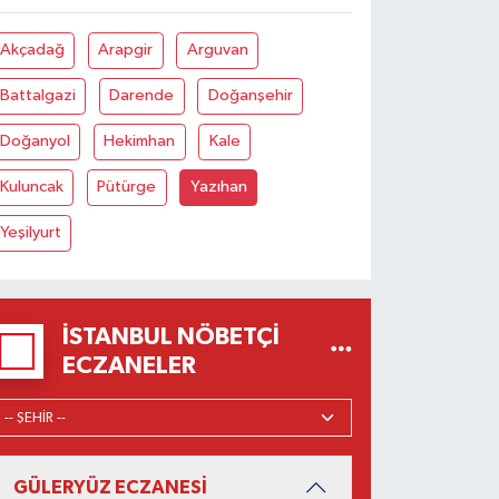
Akçadağ
Arapgir
Arguvan
Battalgazi
Darende
Doğanşehir
Doğanyol
Hekimhan
Kale
Kuluncak
Pütürge
Yazıhan
Yeşilyurt
İSTANBUL NÖBETÇI
ECZANELER
GÜLERYÜZ ECZANESİ