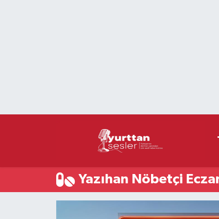
Nöbetçi Eczaneler
Hava Durumu
Namaz Vakitleri
Trafik Durumu
Süper Lig Puan Durumu ve Fikstür
Tüm Manşetler
Yazıhan Nöbetçi Ecza
Son Dakika Haberleri
Haber Arşivi