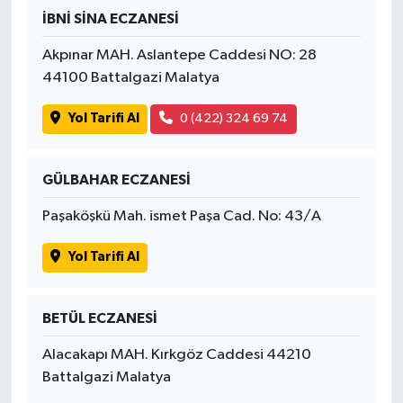
İBNİ SİNA ECZANESİ
Akpınar MAH. Aslantepe Caddesi NO: 28
44100 Battalgazi Malatya
Yol Tarifi Al
0 (422) 324 69 74
GÜLBAHAR ECZANESİ
Paşaköşkü Mah. ismet Paşa Cad. No: 43/A
Yol Tarifi Al
BETÜL ECZANESİ
Alacakapı MAH. Kırkgöz Caddesi 44210
Battalgazi Malatya