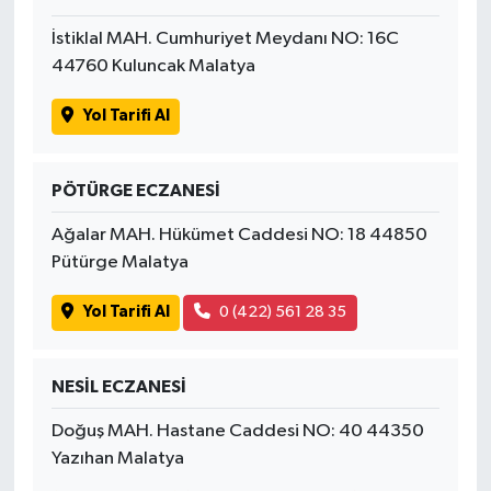
İstiklal MAH. Cumhuriyet Meydanı NO: 16C
44760 Kuluncak Malatya
Yol Tarifi Al
PÖTÜRGE ECZANESİ
Ağalar MAH. Hükümet Caddesi NO: 18 44850
Pütürge Malatya
Yol Tarifi Al
0 (422) 561 28 35
NESİL ECZANESİ
Doğuş MAH. Hastane Caddesi NO: 40 44350
Yazıhan Malatya