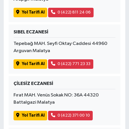
Yol Tarifi Al
0 (422) 811 24 06
SIBEL ECZANESİ
Tepebağ MAH. Seyfi Oktay Caddesi 44960
Arguvan Malatya
Yol Tarifi Al
0 (422) 771 23 33
ÇİLESİZ ECZANESİ
Fırat MAH. Venüs Sokak NO: 36A 44320
Battalgazi Malatya
Yol Tarifi Al
0 (422) 371 00 10