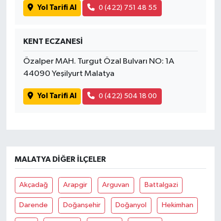
Yol Tarifi Al
0 (422) 751 48 55
KENT ECZANESİ
Özalper MAH. Turgut Özal Bulvarı NO: 1A
44090 Yeşilyurt Malatya
Yol Tarifi Al
0 (422) 504 18 00
MALATYA DIĞER İLÇELER
Akçadağ
Arapgir
Arguvan
Battalgazi
Darende
Doğanşehir
Doğanyol
Hekimhan