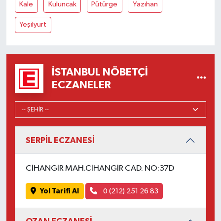
Kale
Kuluncak
Pütürge
Yazıhan
Yeşilyurt
İSTANBUL NÖBETÇI
ECZANELER
SERPİL ECZANESİ
CİHANGİR MAH.CİHANGİR CAD. NO:37D
Yol Tarifi Al
0 (212) 251 26 83