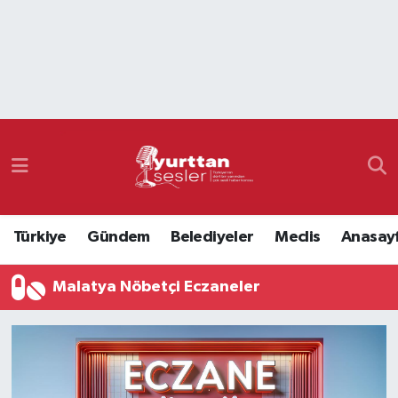
Nöbetçi Eczaneler
Hava Durumu
Namaz Vakitleri
Trafik Durumu
Türkiye
Gündem
Belediyeler
Meclis
Anasay
Süper Lig Puan Durumu ve Fikstür
Malatya Nöbetçi Eczaneler
Tüm Manşetler
Son Dakika Haberleri
Haber Arşivi