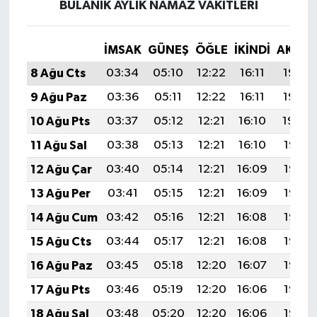
BULANIK AYLIK NAMAZ VAKITLERI
İMSAK
GÜNEŞ
ÖĞLE
İKINDI
AKŞA
8 Ağu Cts
03:34
05:10
12:22
16:11
19:23
9 Ağu Paz
03:36
05:11
12:22
16:11
19:22
10 Ağu Pts
03:37
05:12
12:21
16:10
19:20
11 Ağu Sal
03:38
05:13
12:21
16:10
19:19
12 Ağu Çar
03:40
05:14
12:21
16:09
19:18
13 Ağu Per
03:41
05:15
12:21
16:09
19:17
14 Ağu Cum
03:42
05:16
12:21
16:08
19:15
15 Ağu Cts
03:44
05:17
12:21
16:08
19:14
16 Ağu Paz
03:45
05:18
12:20
16:07
19:13
17 Ağu Pts
03:46
05:19
12:20
16:06
19:12
18 Ağu Sal
03:48
05:20
12:20
16:06
19:10