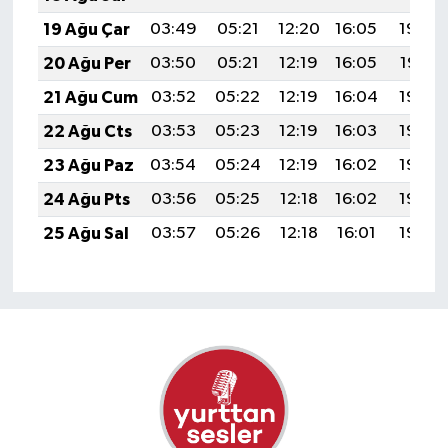
19 Ağu Çar
03:49
05:21
12:20
16:05
19:09
20 Ağu Per
03:50
05:21
12:19
16:05
19:07
21 Ağu Cum
03:52
05:22
12:19
16:04
19:06
22 Ağu Cts
03:53
05:23
12:19
16:03
19:05
23 Ağu Paz
03:54
05:24
12:19
16:02
19:03
24 Ağu Pts
03:56
05:25
12:18
16:02
19:02
25 Ağu Sal
03:57
05:26
12:18
16:01
19:00