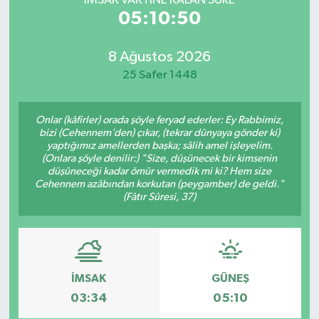
İMSAK VAKTİNE KALAN SÜRE
05:10:50
8 Ağustos 2026
25 Safer 1448
Onlar (kâfirler) orada şöyle feryad ederler: Ey Rabbimiz,
bizi (Cehennem’den) çıkar, (tekrar dünyaya gönder ki)
yaptığımız amellerden başka; sâlih amel işleyelim.
(Onlara şöyle denilir:) "Size, düşünecek bir kimsenin
düşüneceği kadar ömür vermedik mi ki? Hem size
Cehennem azâbından korkutan (peygamber) de geldi."
(Fâtır Sûresi, 37)
İMSAK
GÜNEŞ
03:34
05:10