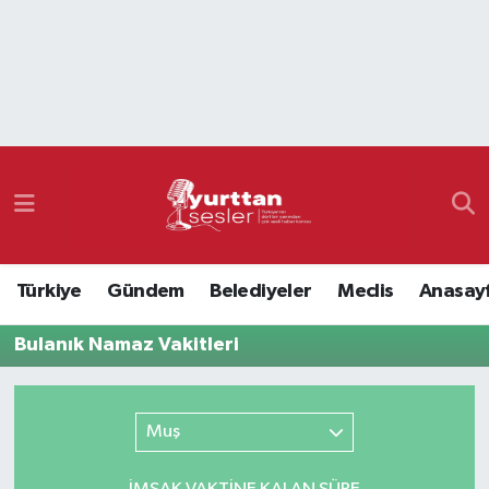
Nöbetçi Eczaneler
Hava Durumu
Namaz Vakitleri
Trafik Durumu
Türkiye
Gündem
Belediyeler
Meclis
Anasay
Süper Lig Puan Durumu ve Fikstür
Bulanık Namaz Vakitleri
Tüm Manşetler
Son Dakika Haberleri
Muş
Haber Arşivi