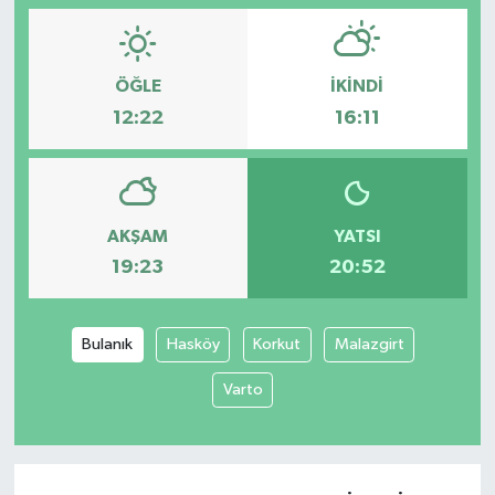
ÖĞLE
İKINDI
12:22
16:11
AKŞAM
YATSI
19:23
20:52
Bulanık
Hasköy
Korkut
Malazgirt
Varto