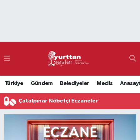
Nöbetçi Eczaneler
Hava Durumu
Namaz Vakitleri
Trafik Durumu
Türkiye
Gündem
Belediyeler
Meclis
Anasay
Süper Lig Puan Durumu ve Fikstür
Çatalpınar Nöbetçi Eczaneler
Tüm Manşetler
Son Dakika Haberleri
Haber Arşivi