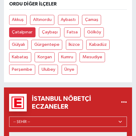
ORDU DIĞER İLÇELER
Akkuş
Altınordu
Aybastı
Çamaş
Çatalpınar
Çaybaşı
Fatsa
Gölköy
Gülyalı
Gürgentepe
İkizce
Kabadüz
Kabataş
Korgan
Kumru
Mesudiye
Perşembe
Ulubey
Ünye
İSTANBUL NÖBETÇI
ECZANELER