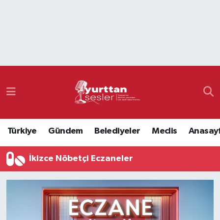
Nöbetçi Eczaneler
Hava Durumu
Namaz Vakitleri
Trafik Durumu
Türkiye
Gündem
Belediyeler
Meclis
Anasay
Süper Lig Puan Durumu ve Fikstür
İkizce Nöbetçi Eczaneler
Tüm Manşetler
Son Dakika Haberleri
Haber Arşivi