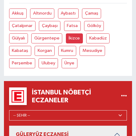
Akkuş
Altınordu
Aybastı
Çamaş
Çatalpınar
Çaybaşı
Fatsa
Gölköy
Gülyalı
Gürgentepe
İkizce
Kabadüz
Kabataş
Korgan
Kumru
Mesudiye
Perşembe
Ulubey
Ünye
İSTANBUL NÖBETÇI
ECZANELER
GÜLERYÜZ ECZANESİ