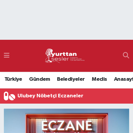
Nöbetçi Eczaneler
Hava Durumu
Namaz Vakitleri
Trafik Durumu
Türkiye
Gündem
Belediyeler
Meclis
Anasay
Süper Lig Puan Durumu ve Fikstür
Ulubey Nöbetçi Eczaneler
Tüm Manşetler
Son Dakika Haberleri
Haber Arşivi