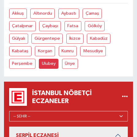
Akkuş
Altınordu
Aybastı
Çamaş
Çatalpınar
Çaybaşı
Fatsa
Gölköy
Gülyalı
Gürgentepe
İkizce
Kabadüz
Kabataş
Korgan
Kumru
Mesudiye
Perşembe
Ulubey
Ünye
İSTANBUL NÖBETÇI
ECZANELER
SERPİL ECZANESİ