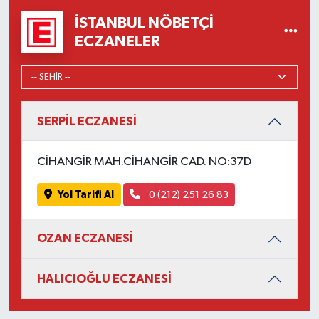
İSTANBUL NÖBETÇI
ECZANELER
SERPİL ECZANESİ
CİHANGİR MAH.CİHANGİR CAD. NO:37D
Yol Tarifi Al
0 (212) 251 26 83
OZAN ECZANESİ
HALICIOĞLU ECZANESİ