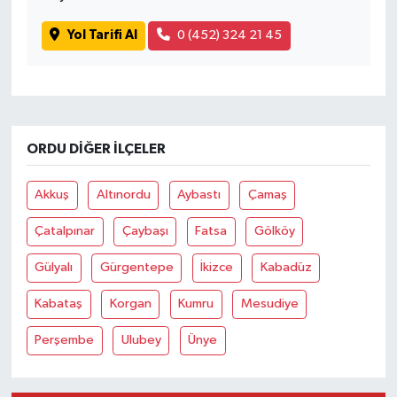
Yol Tarifi Al
0 (452) 324 21 45
ORDU DIĞER İLÇELER
Akkuş
Altınordu
Aybastı
Çamaş
Çatalpınar
Çaybaşı
Fatsa
Gölköy
Gülyalı
Gürgentepe
İkizce
Kabadüz
Kabataş
Korgan
Kumru
Mesudiye
Perşembe
Ulubey
Ünye