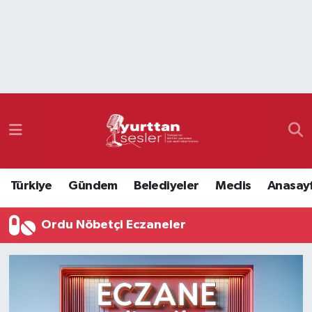
Nöbetçi Eczaneler
Hava Durumu
Namaz Vakitleri
Trafik Durumu
Türkiye
Gündem
Belediyeler
Meclis
Anasay
Süper Lig Puan Durumu ve Fikstür
Ordu Nöbetçi Eczaneler
Tüm Manşetler
Son Dakika Haberleri
Haber Arşivi