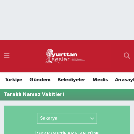
Nöbetçi Eczaneler
Hava Durumu
Namaz Vakitleri
Trafik Durumu
Türkiye
Gündem
Belediyeler
Meclis
Anasay
Süper Lig Puan Durumu ve Fikstür
Taraklı Namaz Vakitleri
Tüm Manşetler
Son Dakika Haberleri
Sakarya
Haber Arşivi