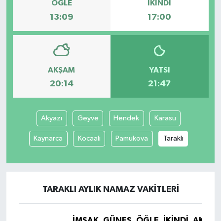
ÖĞLE
İKINDI
13:09
17:00
AKŞAM
YATSI
20:14
21:47
Akyazı
Geyve
Hendek
Karasu
Kaynarca
Kocaali
Pamukova
Taraklı
TARAKLI AYLIK NAMAZ VAKITLERI
İMSAK
GÜNEŞ
ÖĞLE
İKINDI
AKŞA