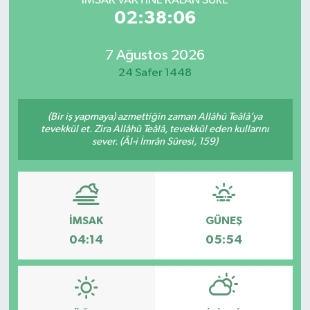
İMSAK VAKTİNE KALAN SÜRE
02:38:06
7 Ağustos 2026
24 Safer 1448
(Bir iş yapmaya) azmettiğin zaman Allâhü Teâlâ’ya
tevekkül et. Zira Allâhü Teâlâ, tevekkül eden kullarını
sever. (Âl-i İmrân Sûresi, 159)
İMSAK
GÜNEŞ
04:14
05:54