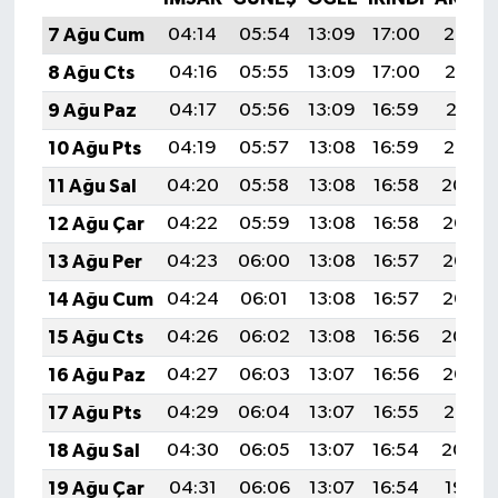
7 Ağu Cum
04:14
05:54
13:09
17:00
20:14
8 Ağu Cts
04:16
05:55
13:09
17:00
20:13
9 Ağu Paz
04:17
05:56
13:09
16:59
20:11
10 Ağu Pts
04:19
05:57
13:08
16:59
20:10
11 Ağu Sal
04:20
05:58
13:08
16:58
20:09
12 Ağu Çar
04:22
05:59
13:08
16:58
20:08
13 Ağu Per
04:23
06:00
13:08
16:57
20:06
14 Ağu Cum
04:24
06:01
13:08
16:57
20:05
15 Ağu Cts
04:26
06:02
13:08
16:56
20:04
16 Ağu Paz
04:27
06:03
13:07
16:56
20:02
17 Ağu Pts
04:29
06:04
13:07
16:55
20:01
18 Ağu Sal
04:30
06:05
13:07
16:54
20:00
19 Ağu Çar
04:31
06:06
13:07
16:54
19:58