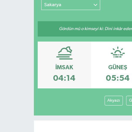
Sakarya
Gördün mü o kimseyi ki: Dini inkâr eder.
İMSAK
GÜNEŞ
04:14
05:54
Akyazı
G