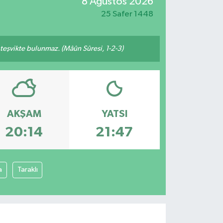
8 Ağustos 2026
25 Safer 1448
n teşvikte bulunmaz. (Mâûn Sûresi, 1-2-3)
AKŞAM
YATSI
20:14
21:47
a
Taraklı