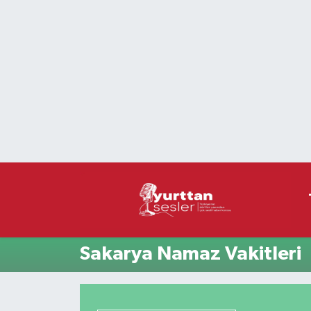
Nöbetçi Eczaneler
Hava Durumu
Namaz Vakitleri
Trafik Durumu
Süper Lig Puan Durumu ve Fikstür
Tüm Manşetler
Sakarya Namaz Vakitleri
Son Dakika Haberleri
Haber Arşivi