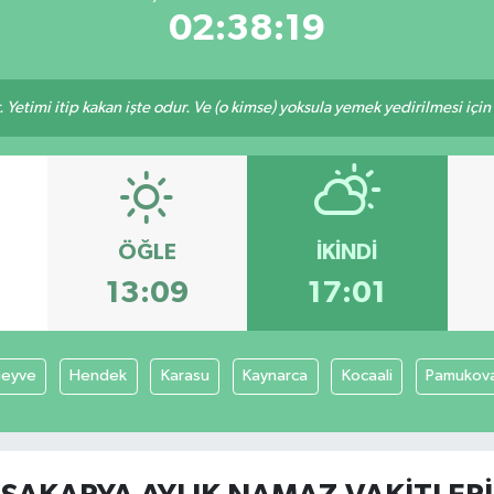
02:38:19
 Yetimi itip kakan işte odur. Ve (o kimse) yoksula yemek yedirilmesi içi
ÖĞLE
İKINDI
13:09
17:01
eyve
Hendek
Karasu
Kaynarca
Kocaali
Pamukov