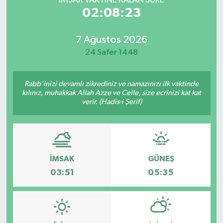
İMSAK VAKTİNE KALAN SÜRE
02:08:23
7 Ağustos 2026
24 Safer 1448
Rabb’inizi devamlı zikrediniz ve namazınızı ilk vaktinde
kılınız, muhakkak Allah Azze ve Celle, size ecrinizi kat kat
verir. (Hadis-i Şerif)
İMSAK
GÜNEŞ
03:51
05:35