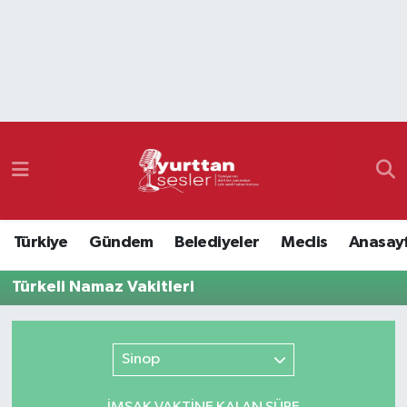
Nöbetçi Eczaneler
Hava Durumu
Namaz Vakitleri
Trafik Durumu
Türkiye
Gündem
Belediyeler
Meclis
Anasay
Süper Lig Puan Durumu ve Fikstür
Türkeli Namaz Vakitleri
Tüm Manşetler
Son Dakika Haberleri
Sinop
Haber Arşivi