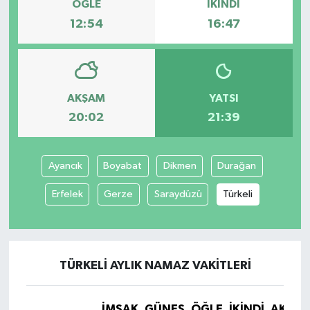
ÖĞLE
İKINDI
12:54
16:47
AKŞAM
YATSI
20:02
21:39
Ayancık
Boyabat
Dikmen
Durağan
Erfelek
Gerze
Saraydüzü
Türkeli
TÜRKELI AYLIK NAMAZ VAKITLERI
İMSAK
GÜNEŞ
ÖĞLE
İKINDI
AKŞA