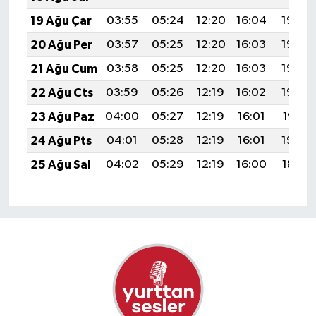
19 Ağu Çar
03:55
05:24
12:20
16:04
19:06
20 Ağu Per
03:57
05:25
12:20
16:03
19:05
21 Ağu Cum
03:58
05:25
12:20
16:03
19:04
22 Ağu Cts
03:59
05:26
12:19
16:02
19:02
23 Ağu Paz
04:00
05:27
12:19
16:01
19:01
24 Ağu Pts
04:01
05:28
12:19
16:01
19:00
25 Ağu Sal
04:02
05:29
12:19
16:00
18:58