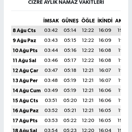
CIZRE AYLIK NAMAZ VAKITLERI
İMSAK
GÜNEŞ
ÖĞLE
İKINDI
AKŞA
8 Ağu Cts
03:42
05:14
12:22
16:09
19:20
9 Ağu Paz
03:43
05:15
12:22
16:09
19:19
10 Ağu Pts
03:44
05:16
12:22
16:08
19:17
11 Ağu Sal
03:46
05:17
12:22
16:08
19:16
12 Ağu Çar
03:47
05:18
12:21
16:07
19:15
13 Ağu Per
03:48
05:19
12:21
16:07
19:14
14 Ağu Cum
03:49
05:19
12:21
16:06
19:13
15 Ağu Cts
03:51
05:20
12:21
16:06
19:12
16 Ağu Paz
03:52
05:21
12:21
16:05
19:10
17 Ağu Pts
03:53
05:22
12:20
16:05
19:09
18 Ağu Sal
03:54
05:23
12:20
16:04
19:08