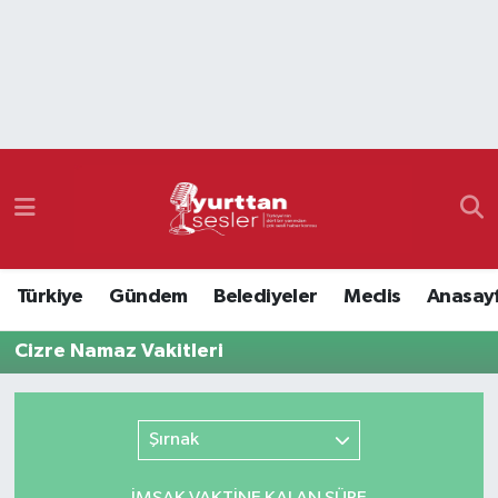
Nöbetçi Eczaneler
Hava Durumu
Namaz Vakitleri
Trafik Durumu
Türkiye
Gündem
Belediyeler
Meclis
Anasay
Süper Lig Puan Durumu ve Fikstür
Cizre Namaz Vakitleri
Tüm Manşetler
Son Dakika Haberleri
Şırnak
Haber Arşivi