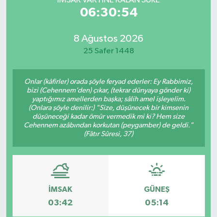
İMSAK VAKTİNE KALAN SÜRE
06:30:54
8 Ağustos 2026
25 Safer 1448
Onlar (kâfirler) orada şöyle feryad ederler: Ey Rabbimiz,
bizi (Cehennem’den) çıkar, (tekrar dünyaya gönder ki)
yaptığımız amellerden başka; sâlih amel işleyelim.
(Onlara şöyle denilir:) "Size, düşünecek bir kimsenin
düşüneceği kadar ömür vermedik mi ki? Hem size
Cehennem azâbından korkutan (peygamber) de geldi."
(Fâtır Sûresi, 37)
İMSAK
GÜNEŞ
03:42
05:14