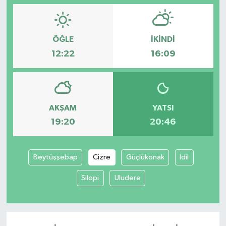
ÖĞLE
İKINDI
12:22
16:09
AKŞAM
YATSI
19:20
20:46
Beytüşşebap
Cizre
Güçlükonak
İdil
Silopi
Uludere