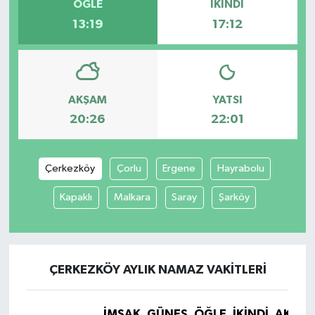
ÖĞLE
İKINDI
13:19
17:12
AKŞAM
YATSI
20:26
22:01
Çerkezköy
Çorlu
Ergene
Hayrabolu
Kapaklı
Malkara
Saray
Şarköy
ÇERKEZKÖY AYLIK NAMAZ VAKITLERI
İMSAK
GÜNEŞ
ÖĞLE
İKINDI
AKŞA