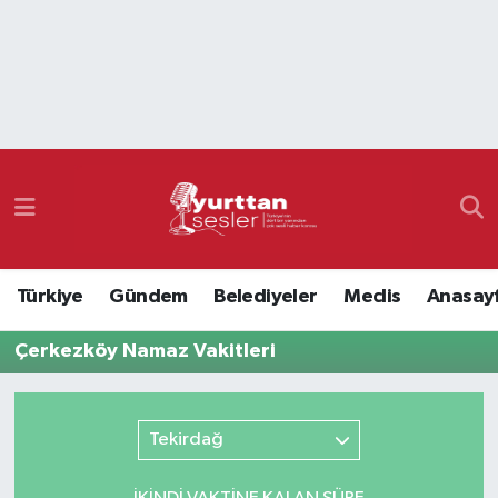
Nöbetçi Eczaneler
Hava Durumu
Namaz Vakitleri
Trafik Durumu
Türkiye
Gündem
Belediyeler
Meclis
Anasay
Süper Lig Puan Durumu ve Fikstür
Çerkezköy Namaz Vakitleri
Tüm Manşetler
Son Dakika Haberleri
Tekirdağ
Haber Arşivi