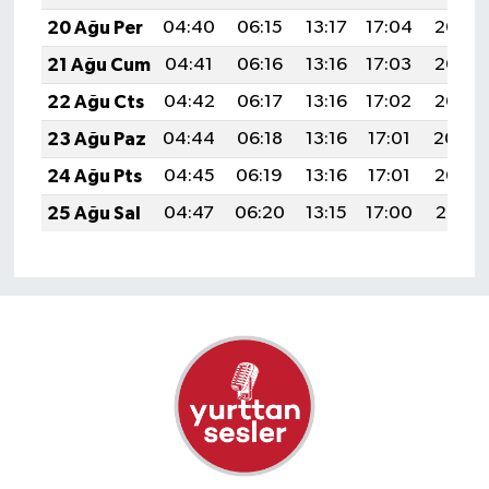
20 Ağu Per
04:40
06:15
13:17
17:04
20:08
21 Ağu Cum
04:41
06:16
13:16
17:03
20:07
22 Ağu Cts
04:42
06:17
13:16
17:02
20:05
23 Ağu Paz
04:44
06:18
13:16
17:01
20:04
24 Ağu Pts
04:45
06:19
13:16
17:01
20:02
25 Ağu Sal
04:47
06:20
13:15
17:00
20:01