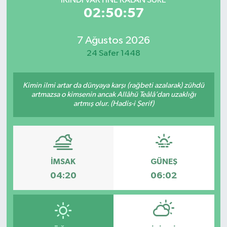
İKINDI VAKTİNE KALAN SÜRE
02:50:57
7 Ağustos 2026
24 Safer 1448
Kimin ilmi artar da dünyaya karşı (rağbeti azalarak) zühdü
artmazsa o kimsenin ancak Allâhü Teâlâ’dan uzaklığı
artmış olur. (Hadis-i Şerif)
İMSAK
GÜNEŞ
04:20
06:02