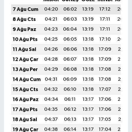
7 Ağu Cum
04:20
06:02
13:19
17:12
20:26
8 Ağu Cts
04:21
06:03
13:19
17:11
20:25
9 Ağu Paz
04:23
06:04
13:19
17:11
20:23
10 Ağu Pts
04:25
06:05
13:18
17:10
20:22
11 Ağu Sal
04:26
06:06
13:18
17:09
20:21
12 Ağu Çar
04:28
06:07
13:18
17:09
20:19
13 Ağu Per
04:29
06:08
13:18
17:08
20:18
14 Ağu Cum
04:31
06:09
13:18
17:08
20:17
15 Ağu Cts
04:32
06:10
13:18
17:07
20:15
16 Ağu Paz
04:34
06:11
13:17
17:06
20:14
17 Ağu Pts
04:35
06:12
13:17
17:06
20:12
18 Ağu Sal
04:37
06:13
13:17
17:05
20:11
19 Ağu Çar
04:38
06:14
13:17
17:04
20:10