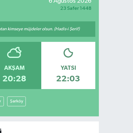
6 Ağustos 2026
23 Safer 1448
tutan kimseye müjdeler olsun. (Hadis-i Şerif)
AKŞAM
YATSI
20:28
22:03
y
Şarköy