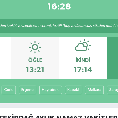
16:28
eden (zekât ve sadakasını veren), fuzûlî (boş ve lüzumsuz) sözden dilini 
ÖĞLE
İKINDI
13:21
17:14
Çorlu
Ergene
Hayrabolu
Kapaklı
Malkara
Sara