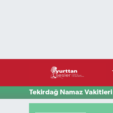
Nöbetçi Eczaneler
Hava Durumu
Namaz Vakitleri
Trafik Durumu
Süper Lig Puan Durumu ve Fikstür
Tüm Manşetler
Tekirdağ Namaz Vakitleri
Son Dakika Haberleri
Haber Arşivi