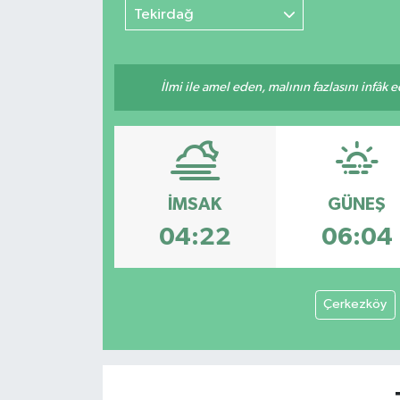
Tekirdağ
İlmi ile amel eden, malının fazlasını infâk 
İMSAK
GÜNEŞ
04:22
06:04
Çerkezköy