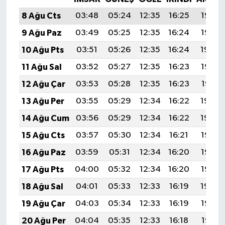
8 Ağu Cts
03:48
05:24
12:35
16:25
19:36
9 Ağu Paz
03:49
05:25
12:35
16:24
19:35
10 Ağu Pts
03:51
05:26
12:35
16:24
19:34
11 Ağu Sal
03:52
05:27
12:35
16:23
19:33
12 Ağu Çar
03:53
05:28
12:35
16:23
19:31
13 Ağu Per
03:55
05:29
12:34
16:22
19:30
14 Ağu Cum
03:56
05:29
12:34
16:22
19:29
15 Ağu Cts
03:57
05:30
12:34
16:21
19:28
16 Ağu Paz
03:59
05:31
12:34
16:20
19:26
17 Ağu Pts
04:00
05:32
12:34
16:20
19:25
18 Ağu Sal
04:01
05:33
12:33
16:19
19:24
19 Ağu Çar
04:03
05:34
12:33
16:19
19:22
20 Ağu Per
04:04
05:35
12:33
16:18
19:21