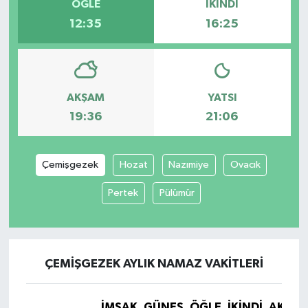
ÖĞLE
İKINDI
12:35
16:25
AKŞAM
YATSI
19:36
21:06
Çemişgezek
Hozat
Nazımiye
Ovacık
Pertek
Pülümür
ÇEMIŞGEZEK AYLIK NAMAZ VAKITLERI
İMSAK
GÜNEŞ
ÖĞLE
İKINDI
AKŞA