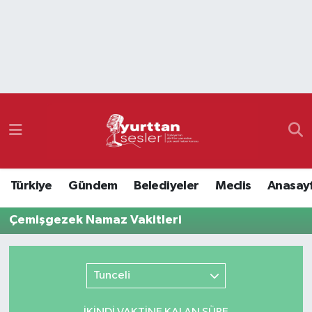
Nöbetçi Eczaneler
Hava Durumu
Namaz Vakitleri
Trafik Durumu
Türkiye
Gündem
Belediyeler
Meclis
Anasay
Süper Lig Puan Durumu ve Fikstür
Çemişgezek Namaz Vakitleri
Tüm Manşetler
Son Dakika Haberleri
Tunceli
Haber Arşivi