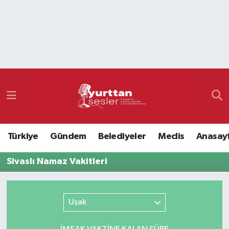
Nöbetçi Eczaneler
Hava Durumu
Namaz Vakitleri
Trafik Durumu
Türkiye
Gündem
Belediyeler
Meclis
Anasay
Süper Lig Puan Durumu ve Fikstür
Sivaslı Namaz Vakitleri
Tüm Manşetler
Son Dakika Haberleri
Uşak
Haber Arşivi