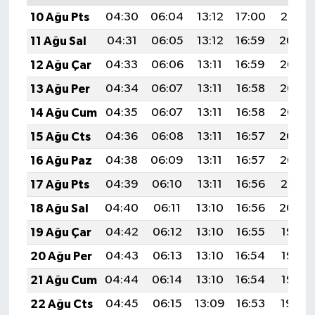
10 Ağu Pts
04:30
06:04
13:12
17:00
20:10
11 Ağu Sal
04:31
06:05
13:12
16:59
20:09
12 Ağu Çar
04:33
06:06
13:11
16:59
20:07
13 Ağu Per
04:34
06:07
13:11
16:58
20:06
14 Ağu Cum
04:35
06:07
13:11
16:58
20:05
15 Ağu Cts
04:36
06:08
13:11
16:57
20:04
16 Ağu Paz
04:38
06:09
13:11
16:57
20:02
17 Ağu Pts
04:39
06:10
13:11
16:56
20:01
18 Ağu Sal
04:40
06:11
13:10
16:56
20:00
19 Ağu Çar
04:42
06:12
13:10
16:55
19:58
20 Ağu Per
04:43
06:13
13:10
16:54
19:57
21 Ağu Cum
04:44
06:14
13:10
16:54
19:56
22 Ağu Cts
04:45
06:15
13:09
16:53
19:54