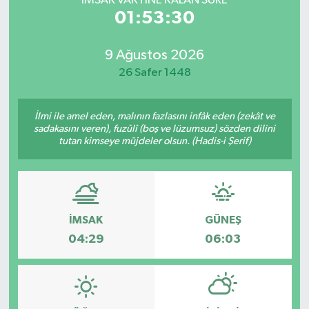
İMSAK VAKTİNE KALAN SÜRE
01:53:30
9 Ağustos 2026
26 Safer 1448
İlmi ile amel eden, malının fazlasını infâk eden (zekât ve
sadakasını veren), fuzûlî (boş ve lüzumsuz) sözden dilini
tutan kimseye müjdeler olsun. (Hadis-i Şerif)
İMSAK
GÜNEŞ
04:29
06:03