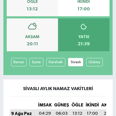
ÖĞLE
İKINDI
13:12
17:00
AKŞAM
YATSI
20:11
21:39
Banaz
Eşme
Karahallı
Sivaslı
Ulubey
SIVASLI AYLIK NAMAZ VAKITLERI
İMSAK
GÜNEŞ
ÖĞLE
İKINDI
AKŞA
9 Ağu Paz
04:29
06:03
13:12
17:00
20:11