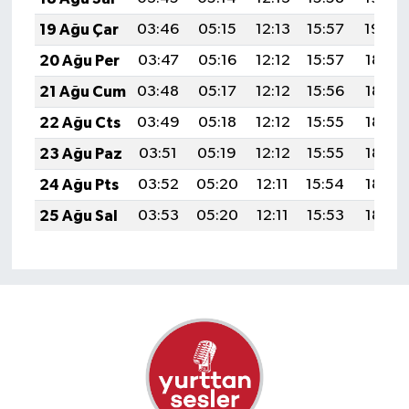
19 Ağu Çar
03:46
05:15
12:13
15:57
19:00
20 Ağu Per
03:47
05:16
12:12
15:57
18:59
21 Ağu Cum
03:48
05:17
12:12
15:56
18:58
22 Ağu Cts
03:49
05:18
12:12
15:55
18:56
23 Ağu Paz
03:51
05:19
12:12
15:55
18:55
24 Ağu Pts
03:52
05:20
12:11
15:54
18:53
25 Ağu Sal
03:53
05:20
12:11
15:53
18:52