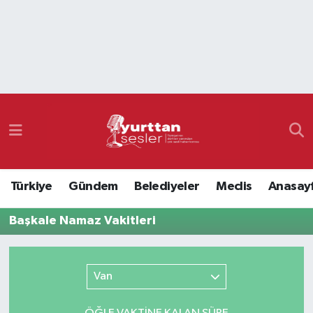
Nöbetçi Eczaneler
Hava Durumu
Namaz Vakitleri
Trafik Durumu
Türkiye
Gündem
Belediyeler
Meclis
Anasay
Süper Lig Puan Durumu ve Fikstür
Başkale Namaz Vakitleri
Tüm Manşetler
Son Dakika Haberleri
Van
Haber Arşivi