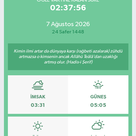
ÖĞLE VAKTİNE KALAN SÜRE
02:37:56
7 Ağustos 2026
24 Safer 1448
Kimin ilmi artar da dünyaya karşı (rağbeti azalarak) zühdü
artmazsa o kimsenin ancak Allâhü Teâlâ’dan uzaklığı
artmış olur. (Hadis-i Şerif)
İMSAK
GÜNEŞ
03:31
05:05