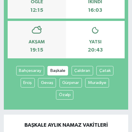
ÖĞLE
İKINDI
12:15
16:03
AKŞAM
YATSI
19:15
20:43
Bahçesaray
Başkale
Çaldıran
Çatak
Erciş
Gevaş
Gürpınar
Muradiye
Özalp
BAŞKALE AYLIK NAMAZ VAKITLERI