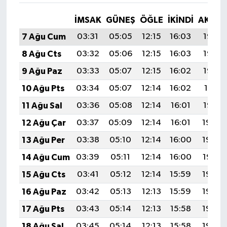
İMSAK
GÜNEŞ
ÖĞLE
İKINDI
AKŞA
7 Ağu Cum
03:31
05:05
12:15
16:03
19:15
8 Ağu Cts
03:32
05:06
12:15
16:03
19:14
9 Ağu Paz
03:33
05:07
12:15
16:02
19:13
10 Ağu Pts
03:34
05:07
12:14
16:02
19:11
11 Ağu Sal
03:36
05:08
12:14
16:01
19:10
12 Ağu Çar
03:37
05:09
12:14
16:01
19:09
13 Ağu Per
03:38
05:10
12:14
16:00
19:08
14 Ağu Cum
03:39
05:11
12:14
16:00
19:07
15 Ağu Cts
03:41
05:12
12:14
15:59
19:05
16 Ağu Paz
03:42
05:13
12:13
15:59
19:04
17 Ağu Pts
03:43
05:14
12:13
15:58
19:03
18 Ağu Sal
03:45
05:14
12:13
15:58
19:02