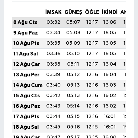
İMSAK
GÜNEŞ
ÖĞLE
İKINDI
AKŞA
8 Ağu Cts
03:32
05:07
12:17
16:06
19:17
9 Ağu Paz
03:34
05:08
12:17
16:05
19:16
10 Ağu Pts
03:35
05:09
12:17
16:05
19:15
11 Ağu Sal
03:36
05:10
12:17
16:05
19:14
12 Ağu Çar
03:38
05:11
12:17
16:04
19:12
13 Ağu Per
03:39
05:12
12:16
16:04
19:11
14 Ağu Cum
03:40
05:13
12:16
16:03
19:10
15 Ağu Cts
03:42
05:13
12:16
16:02
19:09
16 Ağu Paz
03:43
05:14
12:16
16:02
19:07
17 Ağu Pts
03:44
05:15
12:16
16:01
19:06
18 Ağu Sal
03:45
05:16
12:15
16:01
19:05
19 Ağu Çar
03:47
05:17
12:15
16:00
19:03