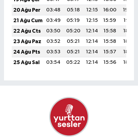
20 Ağu Per
03:48
05:18
12:15
16:00
19:02
21 Ağu Cum
03:49
05:19
12:15
15:59
19:01
22 Ağu Cts
03:50
05:20
12:14
15:58
18:59
23 Ağu Paz
03:52
05:21
12:14
15:58
18:58
24 Ağu Pts
03:53
05:21
12:14
15:57
18:57
25 Ağu Sal
03:54
05:22
12:14
15:56
18:55