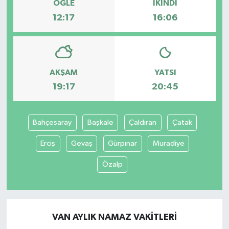
ÖĞLE
İKINDI
12:17
16:06
AKŞAM
YATSI
19:17
20:45
Bahçesaray
Başkale
Çaldıran
Çatak
Erciş
Gevaş
Gürpınar
Muradiye
Özalp
VAN AYLIK NAMAZ VAKITLERI