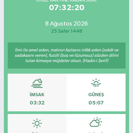
ÖĞLE VAKTİNE KALAN SÜRE
07:32:20
8 Ağustos 2026
25 Safer 1448
İlmi ile amel eden, malının fazlasını infâk eden (zekât ve
sadakasını veren), fuzûlî (boş ve lüzumsuz) sözden dilini
tutan kimseye müjdeler olsun. (Hadis-i Şerif)
İMSAK
GÜNEŞ
03:32
05:07