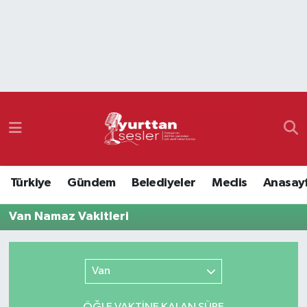
Nöbetçi Eczaneler
Hava Durumu
Namaz Vakitleri
Trafik Durumu
Türkiye
Gündem
Belediyeler
Meclis
Anasay
Süper Lig Puan Durumu ve Fikstür
Van Namaz Vakitleri
Tüm Manşetler
Son Dakika Haberleri
Van
Haber Arşivi